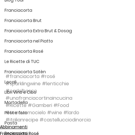
Blog Tour
Franciacorta
Franciacorta Brut
Franciacorta Extra Brut & Dosag
Franciacorta nel Piatto
Franciacorta Rosé
Le Ricette di TUC
Franciacorta Satèn
#franciacorta
#rosé
Locali
#sparklingwine
#lenticchie
#cadelbosco
Libri Vino e Cibo
#unafranciacortinaincucina
Mortadella
#Ricette
#Gamberi
#Food
#terrauomocielo
#wine
#lardo
Post e foto
#italianrecipe
#castellucciodinorcia
Pasta
Abbinamenti
Recensioni
Franciacorta Rosé