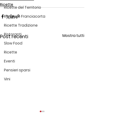
Ricette
Ricette del Territorio
Ricette e Franciacorta
Ricette Tradizione
Ristoranti
Mostra tutti
Post recenti
Slow Food
Ricette
Eventi
Pensieri sparsi
Vini