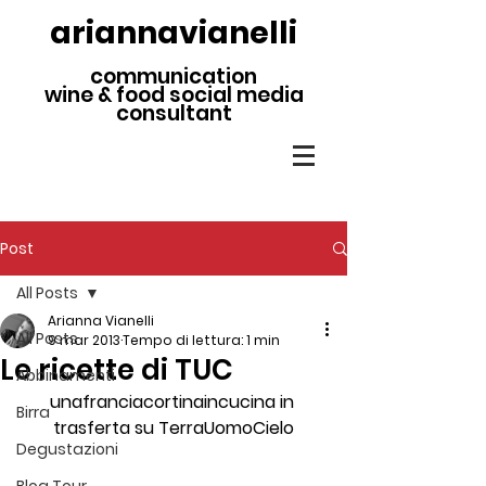
ariannavianelli
communication
wine & food social media
consultant
Post
All Posts
Arianna Vianelli
All Posts
9 mar 2013
Tempo di lettura: 1 min
Le ricette di TUC
Abbinamenti
unafranciacortinaincucina in 
Birra
trasferta su TerraUomoCielo
Degustazioni