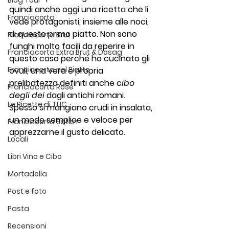
Blog Tour
quindi anche oggi una ricetta che li 
Franciacorta
vede protagonisti, insieme alle noci, 
di questo primo piatto. Non sono 
Franciacorta Brut
funghi molto facili da reperire in 
Franciacorta Extra Brut & Dosag
questo caso perché ho cucinato gli 
Franciacorta nel Piatto
ovuli
, una vera e propria 
prelibatezza definiti anche c
ibo 
Franciacorta Rosé
degli dei
 dagli antichi romani. 
Le Ricette di TUC
Spesso si mangiano crudi in insalata, 
un modo semplice e veloce per 
Franciacorta Satèn
apprezzarne il gusto delicato.
Locali
Libri Vino e Cibo
Mortadella
Post e foto
Pasta
Recensioni