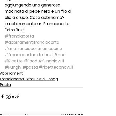
aggiungendo una generosa 
macinata di pepe nero e un filo di 
olio a crudo. Cosa abbiniamo?
In abbinamento un Franciacorta 
Extra Brut.
#franciacorta
#abbinamentifranciacorta
#unafranciacortinaincucina
#franciacortaextrabrut
#noci
#Ricette
#Food
#funghiovuli
#Funghi
#pasta
#ricetteconovuli
Abbinamenti
Franciacorta Extra Brut & Dosag
Pasta
Mostra tutti