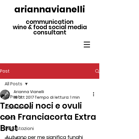
ariannavianelli
communication
wine & food social media
consultant
Post
All Posts
Arianna Vianelli
All Posts
18 ott 2017
Tempo di lettura: 1 min
Troccoli noci e ovuli
Abbinamenti
con Franciacorta Extra
Birra
Brut
Degustazioni
Autunno per me significa 
funghi