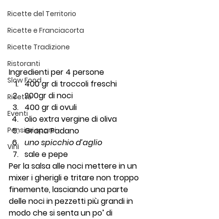
Ricette del Territorio
Ricette e Franciacorta
Ricette Tradizione
Ristoranti
Ingredienti per 4 persone
Slow Food
400 gr di troccoli freschi
200gr di noci
Ricette
400 gr di ovuli
Eventi
olio extra vergine di oliva
Pensieri sparsi
Grana Padano
uno spicchio d’aglio
Vini
sale e pepe
Per la salsa alle noci mettere in un 
mixer i gherigli e tritare non troppo 
finemente, lasciando una parte 
delle noci in pezzetti più grandi in 
modo che si senta un po’ di 