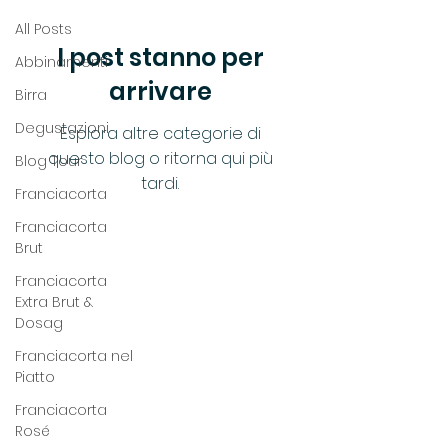
All Posts
I post stanno per
Abbinamenti
arrivare
Birra
Degustazioni
Esplora altre categorie di
questo blog o ritorna qui più
Blog Tour
tardi.
Franciacorta
Franciacorta
Brut
Franciacorta
Extra Brut &
Dosag
Franciacorta nel
Piatto
Franciacorta
Rosé