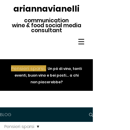
ariannavianelli
communication
wine & food social media
consultant
Pensieri sparsi...
Un pò di vino, tanti
eventi, buon vino e bei posti... a chi
non piacerebbe?
BLOG
Pensieri sparsi