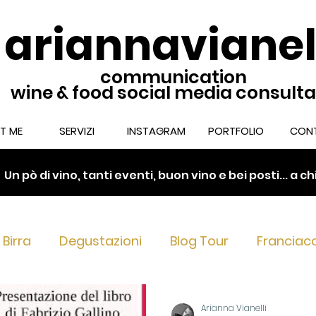
ariannavianel
communication
wine & food social media consult
T ME
SERVIZI
INSTAGRAM
PORTFOLIO
CONT
.
Un pò di vino, tanti eventi, buon vino e bei posti... a 
Birra
Degustazioni
Blog Tour
Franciac
nciacorta Extra Brut & Dosag
Franciacorta nel 
Arianna Vianelli