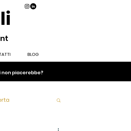
li
ant
ATTI
BLOG
chi non piacerebbe?
orta
Piatto