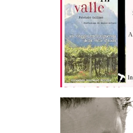
Franciacorta Rosé
Le
Mortadella
Post e fo
Ricette e Franciacorta
Eventi
Pensieri sparsi