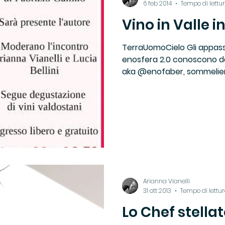
6 feb 2014
Tempo di lettur
Vino in Valle 
 Ricette di TUC
Franciacorta Satèn
Locali
TerraUomoCielo Gli appassio
enosfera 2.0 conoscono da
to
Pasta
Recensioni
Ricette del Territor
aka @enofaber, sommelier 
Ricette Tradizione
Ristoranti
Slow Food
Vini
Arianna Vianelli
31 ott 2013
Tempo di lettur
Lo Chef stella