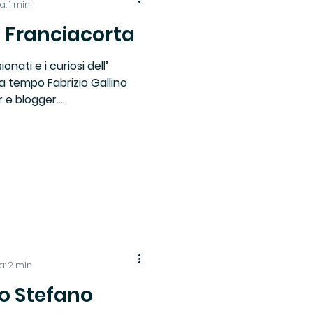
a: 1 min
in Franciacorta
Libri Vino e Cibo
nati e i curiosi dell’
 tempo Fabrizio Gallino
io
e blogger...
Ricette
a: 2 min
to Stefano