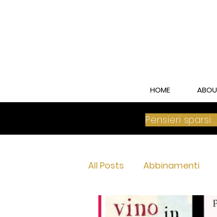
HOME
ABOU
Pensieri sparsi..
All Posts
Abbinamenti
Franciacorta Brut
Fra