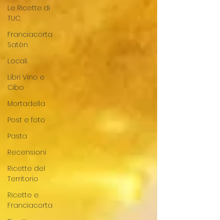
Le Ricette di
TUC
Franciacorta
Satèn
Locali
Libri Vino e
Cibo
Mortadella
Post e foto
Pasta
Recensioni
Ricette del
Territorio
Ricette e
Franciacorta