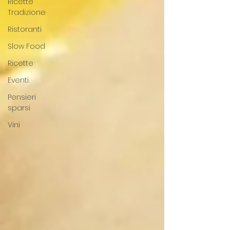
Ricette
Tradizione
Ristoranti
Slow Food
Ricette
Eventi
Pensieri
sparsi
Vini