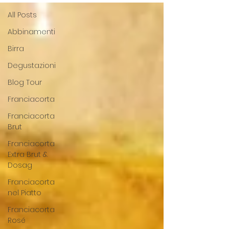
All Posts
Abbinamenti
Birra
Degustazioni
Blog Tour
Franciacorta
Franciacorta
Brut
Franciacorta
Extra Brut &
Dosag
Franciacorta
nel Piatto
Franciacorta
Rosé