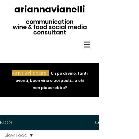
ariannavianelli
communication
wine & food social media
consultant
Pensieri sparsi...
Un pò di vino, tanti
eventi, buon vino e bei posti... a chi
non piacerebbe?
BLOG
Slow Food