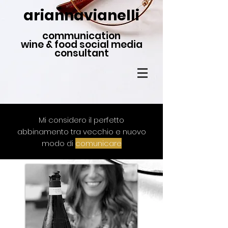
ariannavianelli
communication
wine & food social media
consultant
Mi considero il perfetto
abbinamento
tra vecchio e nuovo
modo di
comunicare