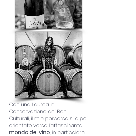
Con una Laurea in
Conservazione dei Beni
Culturali, il mio percorso si è poi
orientato verso l’affascinante
mondo del vino
, in particolare