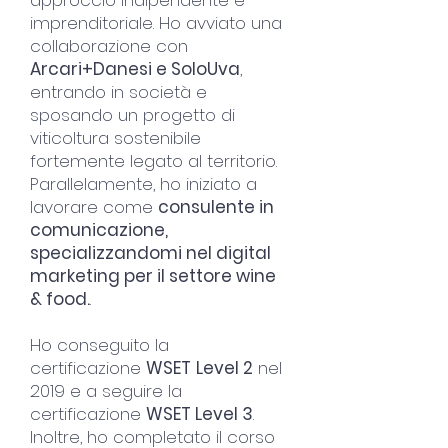
approccio indipendente e
imprenditoriale. Ho avviato una
collaborazione con
Arcari+Danesi e SoloUva
,
entrando in società e
sposando un progetto di
viticoltura sostenibile
fortemente legato al territorio.
Parallelamente, ho iniziato a
lavorare come
consulente in
comunicazione,
specializzandomi nel digital
marketing per il settore wine
& food.
.
H
o conseguito la
certificazione
WSET
Level 2
nel
2019 e a seguire la
certificazione
WSET Level 3
.
Inoltre, ho completato il corso