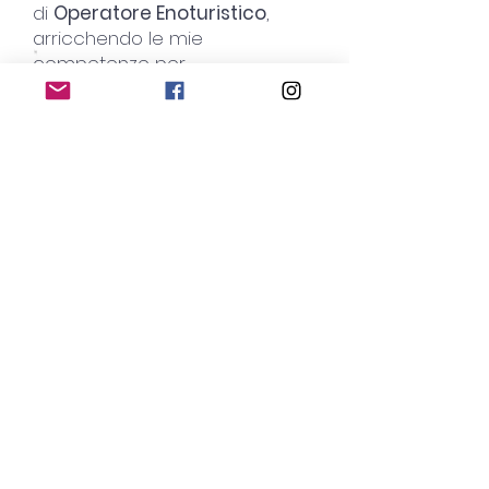
di
Operatore Enoturistico
,
arricchendo le mie
competenze per
un’accoglienza di alto livello in
cantina.
Oggi, la mia attività si divide tra
la gestione di una cantina in
Franciacorta, il lavoro di
consulente e il costante
impegno nella comunicazione
enologica. Con una presenza
radicata in Franciacorta e una
visione aperta al mondo, mi
dedico alla promozione del
territorio e alla diffusione della
cultura del vino.