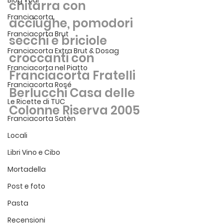
Blog Tour
chitarra con 
Franciacorta
acciughe, pomodori 
Franciacorta Brut
secchi e briciole 
Franciacorta Extra Brut & Dosag
croccanti con 
Franciacorta nel Piatto
Franciacorta Fratelli 
Franciacorta Rosé
Berlucchi Casa delle 
Le Ricette di TUC
Colonne Riserva 2005
Franciacorta Satèn
Locali
Libri Vino e Cibo
Mortadella
Post e foto
Pasta
Recensioni