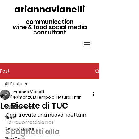
ariannavianelli
communication
wine & food social media
consultant
Post
All Posts
Arianna Vianelli
All Posts
14 mar 2013
Tempo di lettura: 1 min
Le Ricette di TUC
Abbinamenti
Oggi trovate una nuova ricetta in 
Birra
TerraUomoCielo.net
Degustazioni
Spaghetti alla 