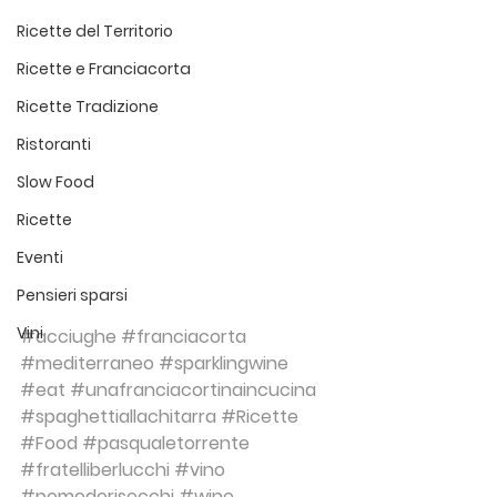
Ricette del Territorio
Ricette e Franciacorta
Ricette Tradizione
Ristoranti
Slow Food
Ricette
Eventi
Pensieri sparsi
Vini
#acciughe
#franciacorta
#mediterraneo
#sparklingwine
#eat
#unafranciacortinaincucina
#spaghettiallachitarra
#Ricette
#Food
#pasqualetorrente
#fratelliberlucchi
#vino
#pomodorisecchi
#wine