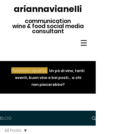
ariannavianelli
communication
wine & food social media
consultant
Pensieri sparsi...
Un pò di vino, tanti
eventi, buon vino e bei posti... a chi
non piacerebbe?
BLOG
All Posts