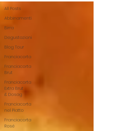
All Posts
Abbinamenti
Birra
Degustazioni
Blog Tour
Franciacorta
Franciacorta
Brut
Franciacorta
Extra Brut
& Dosag
Franciacorta
nel Piatto
Franciacorta
Rosé