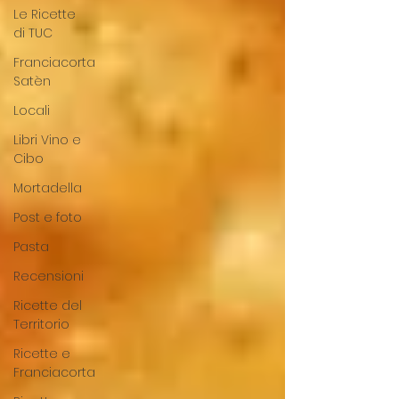
Le Ricette
di TUC
Franciacorta
Satèn
Locali
Libri Vino e
Cibo
Mortadella
Post e foto
Pasta
Recensioni
Ricette del
Territorio
Ricette e
Franciacorta