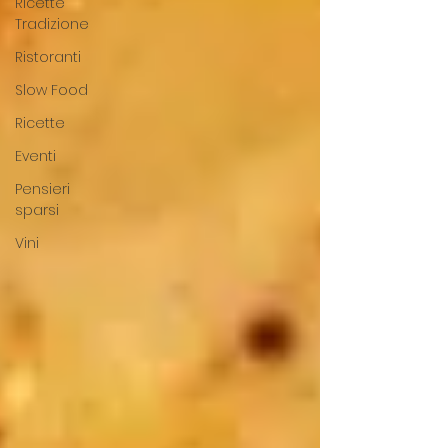
Ricette
Tradizione
Ristoranti
Slow Food
Ricette
Eventi
Pensieri
sparsi
Vini