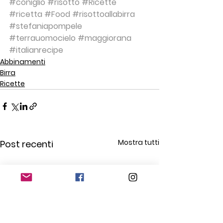
#coniglio
#risotto
#Ricette
#ricetta
#Food
#risottoallabirra
#stefaniapompele
#terrauomocielo
#maggiorana
#italianrecipe
Abbinamenti
Birra
Ricette
Mostra tutti
Post recenti