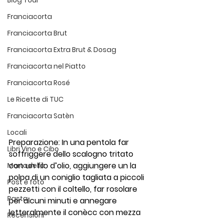
Blog Tour
Franciacorta
Franciacorta Brut
Franciacorta Extra Brut & Dosag
Franciacorta nel Piatto
Franciacorta Rosé
Le Ricette di TUC
Franciacorta Satèn
Locali
Preparazione
: In una pentola far 
Libri Vino e Cibo
soffriggere dello scalogno tritato 
con un filo d’olio, aggiungere un la 
Mortadella
polpa di un coniglio tagliata a piccoli 
Post e foto
pezzetti con il coltello, far rosolare 
Pasta
per alcuni minuti e annegare 
letteralmente il conècc con mezza 
Recensioni