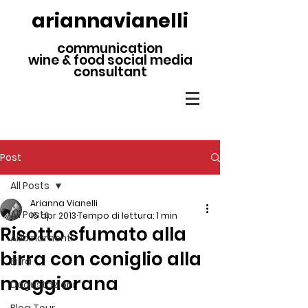
ariannavianelli
communication
wine & food social media
consultant
Post
All Posts
Arianna Vianelli
All Posts
15 apr 2013
Tempo di lettura: 1 min
Risotto sfumato alla
Abbinamenti
birra con coniglio alla
Birra
maggiorana
Degustazioni