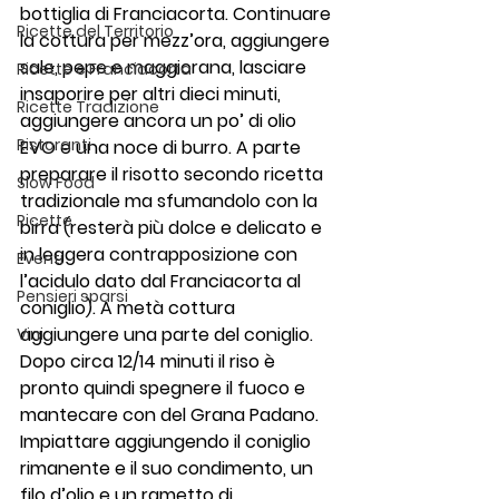
bottiglia di Franciacorta. Continuare 
Ricette del Territorio
la cottura per mezz’ora, aggiungere 
sale, pepe e maggiorana, lasciare 
Ricette e Franciacorta
insaporire per altri dieci minuti, 
Ricette Tradizione
aggiungere ancora un po’ di olio 
Ristoranti
EVO e una noce di burro. A parte 
preparare il risotto secondo ricetta 
Slow Food
tradizionale ma sfumandolo con la 
Ricette
birra (resterà più dolce e delicato e 
in leggera contrapposizione con 
Eventi
l’acidulo dato dal Franciacorta al 
Pensieri sparsi
coniglio). A metà cottura 
aggiungere una parte del coniglio. 
Vini
Dopo circa 12/14 minuti il riso è 
pronto quindi spegnere il fuoco e 
mantecare con del Grana Padano. 
Impiattare aggiungendo il coniglio 
rimanente e il suo condimento, un 
filo d’olio e un rametto di 