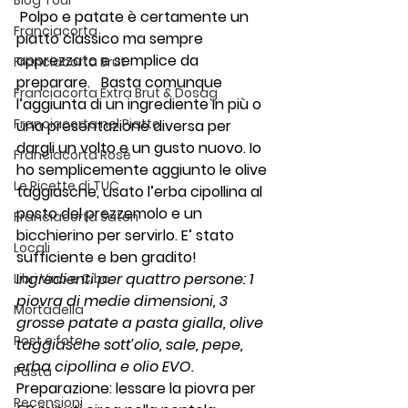
Blog Tour
 Polpo e patate è certamente un 
Franciacorta
piatto classico ma sempre 
apprezzato e semplice da 
Franciacorta Brut
preparare.   Basta comunque 
Franciacorta Extra Brut & Dosag
l’aggiunta di un ingrediente in più o 
Franciacorta nel Piatto
una presentazione diversa per 
dargli un volto e un gusto nuovo. Io 
Franciacorta Rosé
ho semplicemente aggiunto le olive 
Le Ricette di TUC
taggiasche, usato l’erba cipollina al 
posto del prezzemolo e un 
Franciacorta Satèn
bicchierino per servirlo. E’ stato 
Locali
sufficiente e ben gradito!
I
ngredienti per quattro persone: 1 
Libri Vino e Cibo
piovra di medie dimensioni, 3 
Mortadella
grosse patate a pasta gialla, olive 
Post e foto
taggiasche sott’olio, sale, pepe, 
erba cipollina e olio EVO. 
Pasta
Preparazione
: lessare la piovra per 
Recensioni