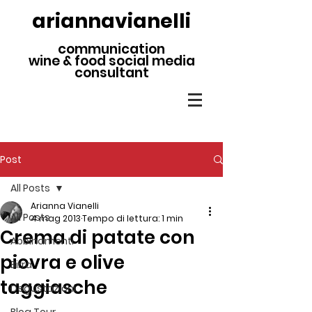
ariannavianelli
communication
wine & food social media
consultant
Post
All Posts
Arianna Vianelli
All Posts
4 mag 2013
Tempo di lettura: 1 min
Crema di patate con
Abbinamenti
piovra e olive
Birra
taggiasche
Degustazioni