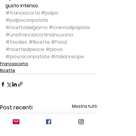
gusto intenso.
#franciacorta
#polpo
#polpoconpatate
#ricettadelgiorno
#cremadipapate
#unafranciacortinaincucina
#foodies
#Ricette
#Food
#ricettedipesce
#piova
#piovraconpatate
#italianrecipe
Franciacorta
Ricette
Mostra tutti
Post recenti