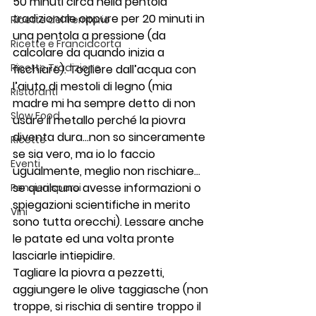
50 minuti circa nella pentola 
tradizionale oppure per 20 minuti in 
Ricette del Territorio
una pentola a pressione (da 
Ricette e Franciacorta
calcolare da quando inizia a 
Ricette Tradizione
fischiare). Togliere dall’acqua con 
l’aiuto di mestoli di legno (mia 
Ristoranti
madre mi ha sempre detto di non 
Slow Food
usare il metallo perché la piovra 
diventa dura…non so sinceramente 
Ricette
se sia vero, ma io lo faccio 
Eventi
ugualmente, meglio non rischiare…
se qualcuno avesse informazioni o 
Pensieri sparsi
spiegazioni scientifiche in merito 
Vini
sono tutta orecchi). Lessare anche 
le patate ed una volta pronte 
lasciarle intiepidire.
Tagliare la piovra a pezzetti, 
aggiungere le olive taggiasche (non 
troppe, si rischia di sentire troppo il 