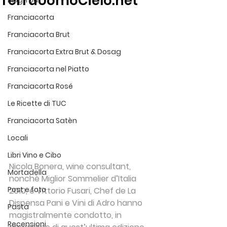
TerraUomoCielo.net
Blog Tour
Franciacorta
Franciacorta Brut
Franciacorta Extra Brut & Dosag
Franciacorta nel Piatto
Franciacorta Rosé
Le Ricette di TUC
Franciacorta Satèn
Locali
Libri Vino e Cibo
Nicola Bonera, wine consultant, 
Mortadella
nonchè Miglior Sommelier d’Italia 
Post e foto
2010, e Vittorio Fusari, Chef de La 
Dispensa Pani e Vini di Adro hanno 
Pasta
magistralmente condotto, in 
Recensioni