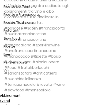
occasione di quest’ultima edizione 
di Vinitaly, un incontro dedicato agli 
Ricette del Territorio
abbinamenti tra vino e cibo, 
Ricette e Franciacorta
ovviamente tutto declinato in 
chiave Franciacorta…
Ricette Tradizione
#pasdosé
#satèn
#franciacorta
Ristoranti
#cucinafranciacortina
Slow Food
#ricettefranciacortine
#roncocalicno
#sparklingwine
Ricette
#unafranciacortinaincucina
Eventi
#monococco
#Ricette
#bosio
#VittorioFusari
#NicolaBonera
Pensieri sparsi
#Food
#fratelliberlucchi
Vini
#sancristoforo
#anticaterra
#cuochidellalleanza
#terrauomocielo
#rovato
#wine
#slowfood
#manzoallolio
Abbinamenti
Eventi