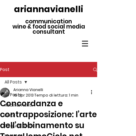
ariannavianelli
communication
wine & food social media
consultant
Post
All Posts
Arianna Vianelli
All Posts
16 apr 2013
Tempo di lettura: 1 min
Concordanza e
Abbinamenti
contrapposizione: l’arte
Birra
dell’abbinamento su
Degustazioni