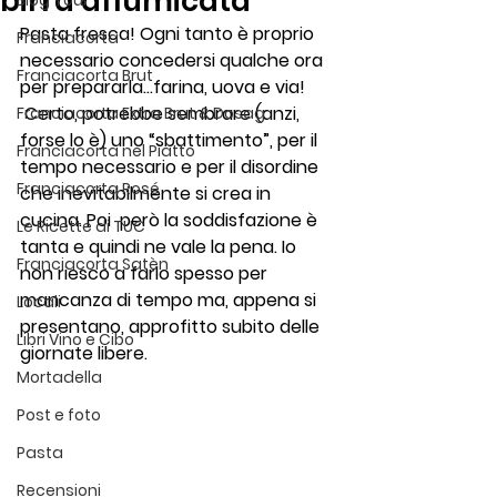
birra affumicata
Blog Tour
Pasta fresca! Ogni tanto è proprio 
Franciacorta
necessario concedersi qualche ora 
Franciacorta Brut
per prepararla…farina, uova e via! 
 Certo, potrebbe sembrare (anzi, 
Franciacorta Extra Brut & Dosag
forse lo è) uno “sbattimento”, per il 
Franciacorta nel Piatto
tempo necessario e per il disordine 
Franciacorta Rosé
che inevitabilmente si crea in 
cucina. Poi  però la soddisfazione è 
Le Ricette di TUC
tanta e quindi ne vale la pena. Io 
Franciacorta Satèn
non riesco a farlo spesso per 
mancanza di tempo ma, appena si 
Locali
presentano, approfitto subito delle 
Libri Vino e Cibo
giornate libere.
Mortadella
Post e foto
Pasta
Recensioni