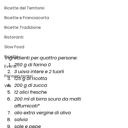
Ricette del Territorio
Ricette e Franciacorta
Ricette Tradizione
Ristoranti
Slow Food
Ricette
Ingredienti per quattro persone:
250 g di farina 0
Eventi
3 uova intere e 2 tuorli
Pensieri sparsi
125 g di ricotta
200 g di zucca
Vini
12 alici fresche
200 ml di birra scura da malti 
affumicati*
olio extra vergine di oliva 
salvia
sale e pepe