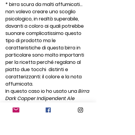
* birra scura da malti affumicati…
non volevo creare uno scoglio 
psicologico, in realtà superabile, 
davanti a coloro ai quali potrebbe 
suonare complicatissimo questo 
tipo di prodotto ma le 
caratteristiche di questa birra in 
particolare sono molto importanti 
per la ricetta perché regalano al 
piatto due tocchi  distinti e 
caratterizzanti: il colore e la nota 
affumicata.
In questo caso io ho usato una 
Birra 
Dark Copper Indipendent Ale 
Fumera
 de 
Birrificio del Lago
, un 
micro birrificio aperto da pochi mesi 
 proprio vicino a casa, sul Lago d’Iseo.
#ariannavianelli
#terrauomocielo
#pastafresca
#ricetteconlabirra