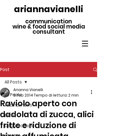
ariannavianelli
communication
wine & food social media
consultant
Post
All Posts
Arianna Vianelli
All Posts
5 feb 2014
Tempo di lettura: 2 min
Raviolo aperto con
Abbinamenti
dadolata di zucca, alici
Birra
fritte e riduzione di
Degustazioni