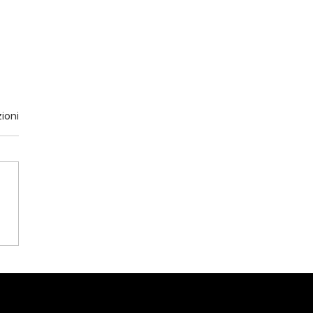
ioni
cchetti con funghi
ini e battuta di
cetta