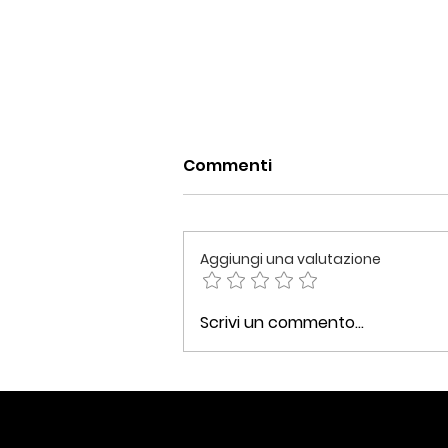
Commenti
Aggiungi una valutazione
Voglia di #comfortfood,
Scrivi un commento...
tagliatelle integrali con
funghi e speck