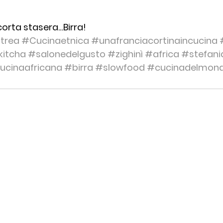
corta stasera…Birra!
itrea
#Cucinaetnica
#unafranciacortinaincucina
kitcha
#salonedelgusto
#zighinì
#africa
#stefan
ucinaafricana
#birra
#slowfood
#cucinadelmon