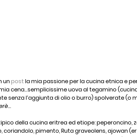
n un 
post
 la mia passione per la cucina etnica e per l
a mia cena…semplicissime uova al tegamino (cucina
te senza l’aggiunta di olio o burro) spolverate (o m
erè
…
tipico della cucina 
eritrea ed etiope
: peperoncino, z
, coriandolo, pimento, Ruta graveolens, ajowan (er