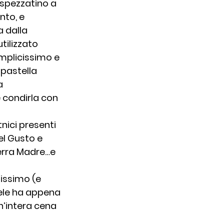
 spezzatino a 
nto, e 
a dalla 
tilizzato 
mplicissimo e 
pastella 
a 
 condirla con 
nici presenti 
el Gusto e 
erra Madre…e 
issimo (e 
ele ha appena 
’intera cena 