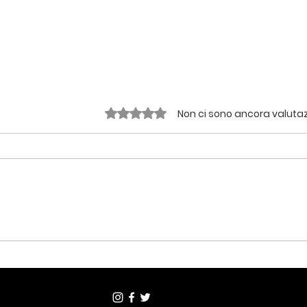
Valutazione 0 stelle su 5.
Non ci sono ancora valutaz
Spaghettoni con le
Gno
sarde, un must che
porc
dovevo pubblicare
pan
anche qui