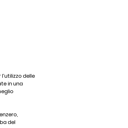
’utilizzo delle 
te in una 
eglio 
enzero, 
ba del 