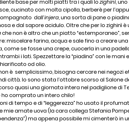
diente base per molti piatti tra i quali lo 
zighinì
, uno
sce, cucinato con molta cipolla, berberè per l’appu
ompagnato  dall’
injera
, una sorta di pane o piadin
a e dal sapore acidulo. Oltre che per lo zighinì è u
a
 che non è altro che un piatto “estemporaneo”, se
e: miscelare farina, acqua e sale fino a creare una 
, come se fosse una crepe, cuocerla in una padell
rambi i lati. Spezzettare la “piadina” con le mani e
hiarificato od olio.
non è  semplicissimo, bisogna cercare nei negozi et
andi città. Io sono stata l’ottobre scorso al Salone d
corso quasi una giornata intera nel padiglione di T
e ho comprato un intero chilo!
oni di tempo e di “leggerezza” ho usato il profumat
 le mie amate uova (la cara collega Stefania Pomp
pendenza”) ma appena possibile mi cimenterò in un