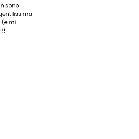
on sono 
gentilissima 
 (e mi 
!!!