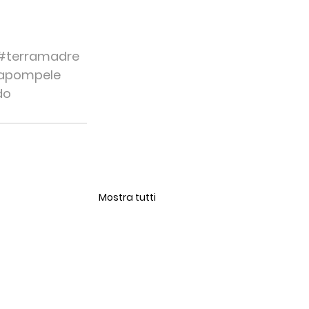
#terramadre
iapompele
do
Mostra tutti