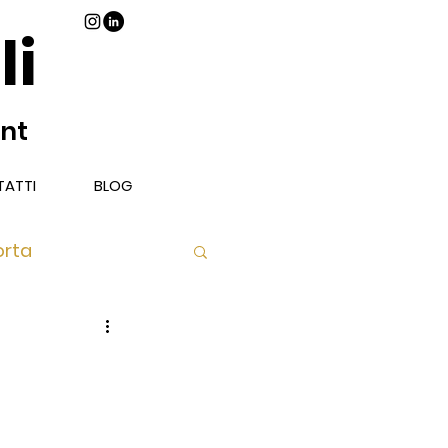
li
ant
ATTI
BLOG
orta
Piatto
Libri Vino e Cibo