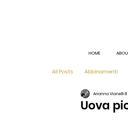
HOME
ABOU
All Posts
Abbinamenti
Arianna Vianelli
8
Franciacorta Brut
Fra
Uova pic
Franciacorta Rosé
Le