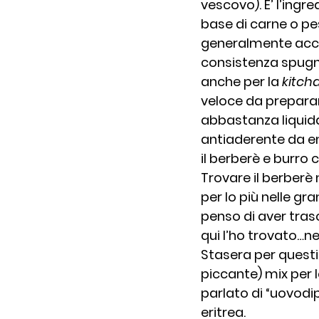
vescovo). E’ l’ingre
base di carne o pe
generalmente acc
consistenza spugnos
anche per la 
kitch
veloce da preparar
abbastanza liquida
antiaderente da ent
il berberè e burro c
Trovare il berberè 
per lo più nelle gr
penso di aver tras
qui l’ho trovato…n
Stasera per questi
piccante) mix per
parlato di “uovodi
eritrea.