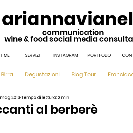
ariannavianel
communication
wine & food social media consult
T ME
SERVIZI
INSTAGRAM
PORTFOLIO
CONT
Birra
Degustazioni
Blog Tour
Franciac
 mag 2013
Tempo di lettura: 2 min
nciacorta Extra Brut & Dosag
Franciacorta nel 
canti al berberè
 Ricette di TUC
Franciacorta Satèn
Locali