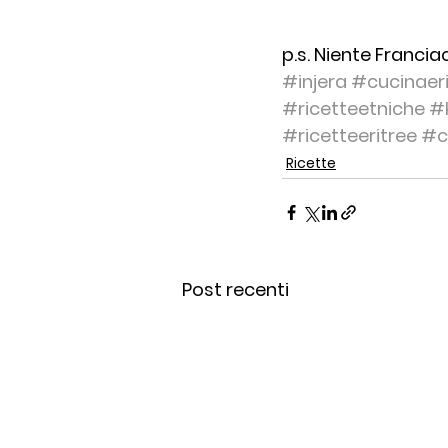
p.s. Niente Francia
#injera
#cucinaer
#ricetteetniche
#
#ricetteeritree
#c
Ricette
Post recenti