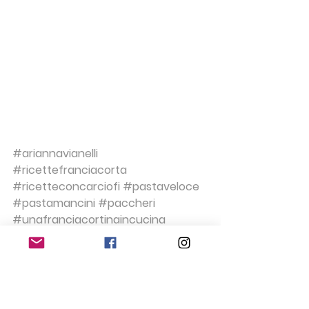
#ariannavianelli
#ricettefranciacorta
#ricetteconcarciofi
#pastaveloce
#pastamancini
#paccheri
#unafranciacortinaincucina
Ricette