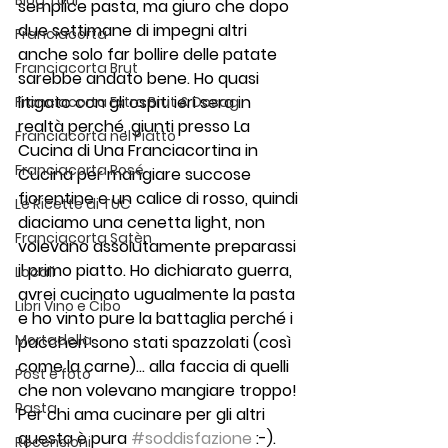
Blog Tour
semplice pasta, ma giuro che dopo 
due settimane di impegni altri 
Franciacorta
anche solo far bollire delle patate 
Franciacorta Brut
sarebbe andato bene. Ho quasi 
litigato con gli ospiti ieri sera in 
Franciacorta Extra Brut & Dosag
realtà perché, giunti presso La 
Franciacorta nel Piatto
Cucina di Una Franciacortina in 
Franciacorta Rosé
Cucina per mangiare succose 
fiorentine e un calice di rosso, quindi 
Le Ricette di TUC
diaciamo una cenetta light, non 
Franciacorta Satèn
volevano assolutamente preparassi 
il primo piatto. Ho dichiarato guerra, 
Locali
avrei cucinato ugualmente la pasta 
Libri Vino e Cibo
e ho vinto pure la battaglia perché i 
Mortadella
paccheri sono stati spazzolati (così 
come la carne)… alla faccia di quelli 
Post e foto
che non volevano mangiare troppo! 
Pasta
Per chi ama cucinare per gli altri 
questa è pura 
#soddisfazione
 :-).
Recensioni