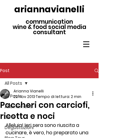
ariannavianelli
communication
wine & food social media
consultant
Post
All Posts
Arianna Vianelli
All Posts
22 nov 2013
Tempo di lettura: 2 min
Paccheri con carciofi,
Abbinamenti
ricotta e noci
Birra
Alleluia! Ieri sera sono riuscita a 
Degustazioni
cucinare, è vero, ho preparato una 