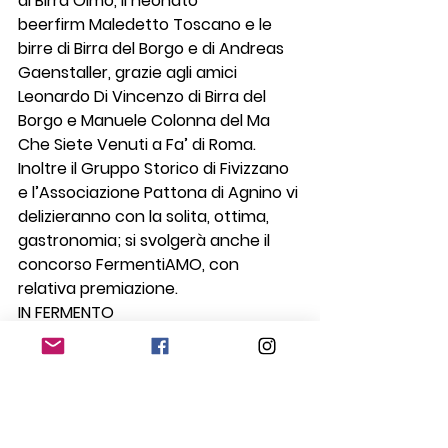
di Birra Olmo, il neonato 
beerfirm Maledetto Toscano e le 
birre di Birra del Borgo e di Andreas 
Gaenstaller, grazie agli amici 
Leonardo Di Vincenzo di Birra del 
Borgo e Manuele Colonna del Ma 
Che Siete Venuti a Fa’ di Roma.
Inoltre il Gruppo Storico di Fivizzano 
e l’Associazione Pattona di Agnino vi 
delizieranno con la solita, ottima, 
gastronomia; si svolgerà anche il 
concorso FermentiAMO, con 
relativa premiazione.
IN FERMENTO
Dove, come e quando?
Fivizzano, in Piazza Alcide De 
Gasperi, con questi orari:
Venerdi 28 Giugno dalle h. 19:00
Sabato 29 Giugno dalle h. 17:00