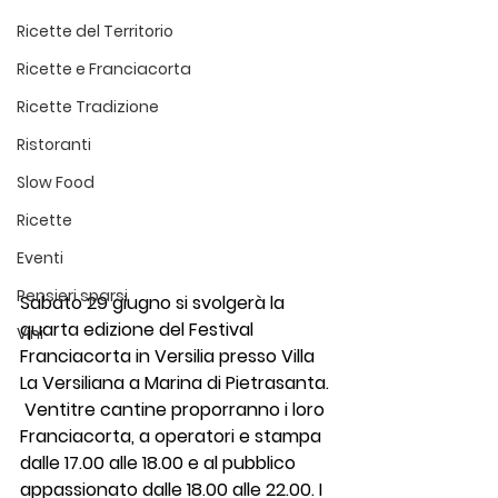
Ricette del Territorio
Ricette e Franciacorta
Ricette Tradizione
Ristoranti
Slow Food
Ricette
Eventi
Pensieri sparsi
Sabato 29 giugno si svolgerà la 
quarta edizione del Festival 
Vini
Franciacorta in Versilia presso Villa 
La Versiliana a Marina di Pietrasanta. 
Ventitre 
cantine proporranno i loro 
Franciacorta, a operatori e stampa 
dalle 17.00 alle 18.00 e al pubblico 
appassionato dalle 18.00 alle 22.00. I 