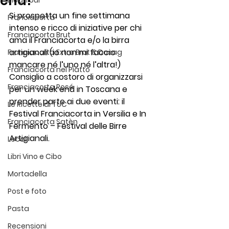
end!
Blog Tour
Si prospetta un fine settimana 
Franciacorta
intenso e ricco di iniziative per chi 
Franciacorta Brut
ama il Franciacorta e/o la birra 
artigianali (io non mi faccio 
Franciacorta Extra Brut & Dosag
mancare né l’uno né l’altra!)
Franciacorta nel Piatto
Consiglio a costoro di organizzarsi 
Franciacorta Rosé
per un week end in Toscana e 
prender parte ai due eventi: il 
Le Ricette di TUC
Festival Franciacorta in Versilia
 e 
In 
Franciacorta Satèn
Fermento – Festival delle Birre 
Artigianali.
Locali
Libri Vino e Cibo
Mortadella
Post e foto
Pasta
Recensioni