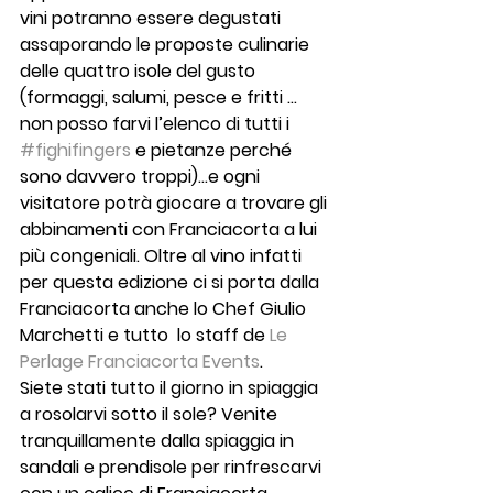
vini potranno essere degustati 
assaporando le proposte culinarie 
delle quattro isole del gusto 
(formaggi, salumi, pesce e fritti …
non posso farvi l’elenco di tutti i 
#fighifingers
 e pietanze perché 
sono davvero troppi)…e ogni 
visitatore potrà giocare a trovare gli 
abbinamenti con Franciacorta a lui 
più congeniali. Oltre al vino infatti 
per questa edizione ci si porta dalla 
Franciacorta anche lo Chef Giulio 
Marchetti e tutto  lo staff de 
Le 
Perlage Franciacorta Events
.
Siete stati tutto il giorno in spiaggia 
a rosolarvi sotto il sole? Venite 
tranquillamente dalla spiaggia in 
sandali e prendisole per rinfrescarvi 