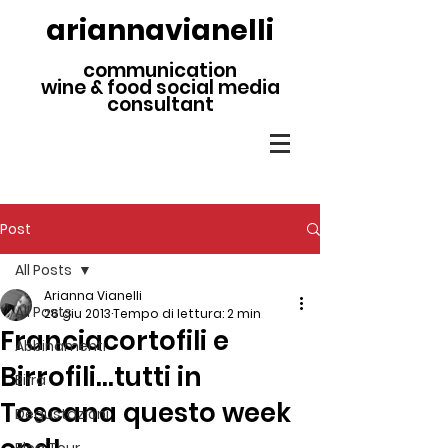
ariannavianelli
communication
wine & food social media
consultant
Post
All Posts
Arianna Vianelli
All Posts
26 giu 2013
Tempo di lettura: 2 min
Franciacortofili e
Abbinamenti
Birrofili…tutti in
Birra
Toscana questo week
Degustazioni