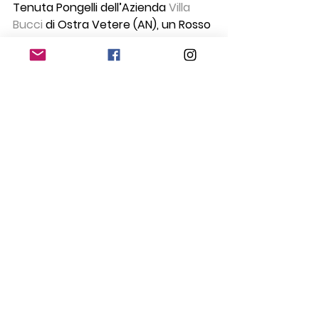
Tenuta Pongelli dell’Azienda
 Villa 
Bucci 
di Ostra Vetere (AN), un Rosso 
Piceno DOC prodotto con 
Montepulciano e Sangiovese (50%) 
molto adatto all’abbinamento con 
carni bianchi.