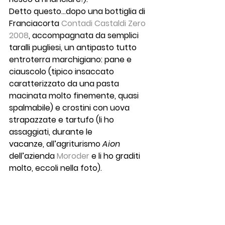
Detto questo…dopo una bottiglia di 
Franciacorta 
Contadi Castaldi Zero 
2008
, accompagnata da semplici 
taralli pugliesi, un antipasto tutto 
entroterra marchigiano: pane e 
ciauscolo (tipico insaccato 
caratterizzato da una pasta 
macinata molto finemente, quasi 
spalmabile) e crostini con uova 
strapazzate e tartufo (li ho 
assaggiati, durante le 
vacanze, all’agriturismo 
Aion
dell’azienda 
Moroder 
e li ho graditi 
molto, eccoli nella foto).