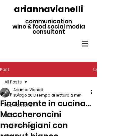
ariannavianelli
communication
wine & food social media
consultant
Post
All Posts
Arianna Vianelli
All Posts
26 ago 2013
Tempo di lettura: 2 min
Finalmente in cucina…
Abbinamenti
Maccheroncini
Birra
marchigiani con
Degustazioni