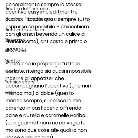
generalmente sempre lo stesso: 
Ricette del Territorio
aperitivo easy in piedi (mentre 
cucino – faccio quasi sempre tutto 
Ricette e Franciacorta
espresso se possibile – chiacchiero 
Ricette Tradizione
con gli amici bevendo un calice di 
Ristoranti
Franciacorta), antipasto e primo o 
secondo.
Slow Food
Ricette
E’ raro che io proponga tutte le 
portate: ritengo sia quasi impossibile 
Eventi
ingerire gli appetizer che 
Pensieri sparsi
accompagnano l’aperitivo (che non 
Vini
manca mai) al dolce (questo 
manca sempre, supplisco la mia 
carenza in pasticceria offrendo 
pane e Nutella e caramelle Haribo…
(cari gourmet non me ne vogliate 
ma sono due cose alle quali io non 
riesco a rinunciare!).