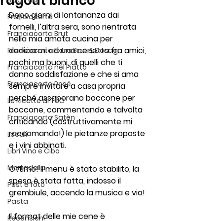
ragout bianco
Blog Tour
Dopo giorni di lontananza dai 
Franciacorta
fornelli, l’altra sera, sono rientrata 
Franciacorta Brut
nella mia amata cucina per 
dedicarmi ad una cenetta fra amici, 
Franciacorta Extra Brut & Dosag
pochi ma buoni, di quelli che ti 
Franciacorta nel Piatto
danno soddisfazione e che si ama 
Franciacorta Rosé
sempre invitare a casa propria 
perché assaporano boccone per 
Le Ricette di TUC
boccone, commentando e talvolta 
Franciacorta Satèn
criticando (costruttivamente mi 
raccomando!) le pietanze proposte 
Locali
e i vini abbinati.
Libri Vino e Cibo
Mortadella
Ottimo! Il menu è stato stabilito, la 
spesa è stata fatta, indosso il 
Post e foto
grembiule, accendo la musica e via!
Pasta
Il format delle mie cene è 
Recensioni