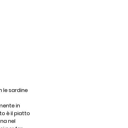
 le sardine 
mente in 
 è il piatto 
na nel 