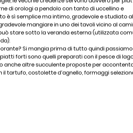
iglie, le vecchie credenze servono davvero per piatti
ne di orologi a pendolo con tanto di uccellino e 
o è sì semplice ma intimo, gradevole e studiato al
radevole mangiare in uno dei tavoli vicino al camino
 può stare sotto la veranda esterna (utilizzata c
da).
istorante? Si mangia prima di tutto quindi passiamo
iatti forti sono quelli preparati con il pesce di lag
 anche altre succulente proposte per accontentare 
il tartufo, costolette d’agnello, formaggi seleziona