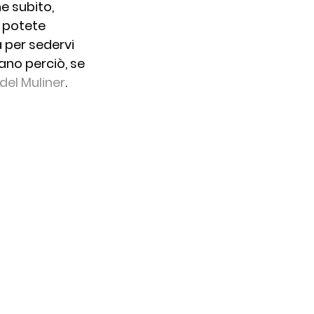
e subito, 
, potete 
io
 per sedervi 
ano perciò, se 
del Muliner
.
Ricette