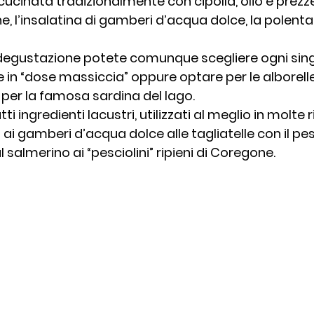
o cucinata tradizionalmente con cipolla, olio e prezz
ne, l’insalatina di gamberi d’acqua dolce, la polenta
a degustazione potete comunque scegliere ogni sin
in “dose massiccia” oppure optare per le alborelle fri
per la famosa sardina del lago.
ti ingredienti lacustri, utilizzati al meglio in molte r
i ai gamberi d’acqua dolce alle tagliatelle con il pe
l salmerino ai “pesciolini” ripieni di Coregone.