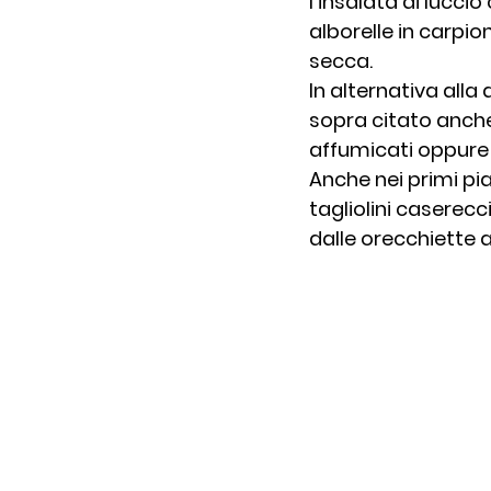
l’insalata di lucci
alborelle in carpio
secca.
In alternativa all
sopra citato anche 
affumicati oppure 
Anche nei primi piat
tagliolini caserecc
dalle orecchiette a