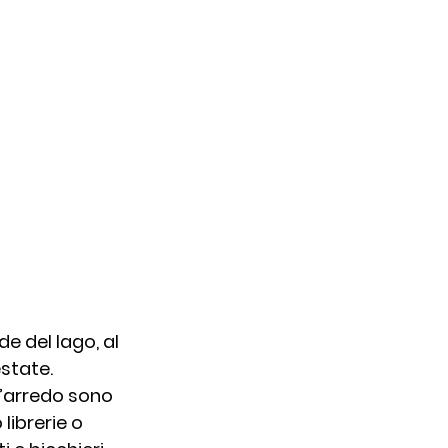
e del lago, al 
state. 
ll’arredo sono 
librerie o 