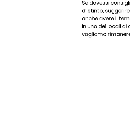
Se dovessi consigl
d’istinto, suggerir
Mortadella
Post e fo
anche avere il temp
in uno dei locali d
vogliamo rimanere 
Ricette e Franciacorta
Eventi
Pensieri sparsi