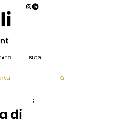
li
ant
ATTI
BLOG
orta
Piatto
a di
Libri Vino e Cibo