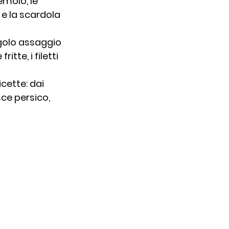
emolo, le 
 e la scardola 
golo assaggio 
tte, i filetti 
icette: dai 
sce persico, 