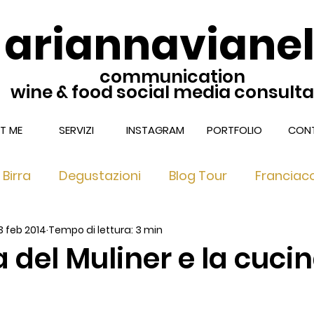
ariannavianel
communication
wine & food social media consult
T ME
SERVIZI
INSTAGRAM
PORTFOLIO
CONT
Birra
Degustazioni
Blog Tour
Franciac
3 feb 2014
Tempo di lettura: 3 min
nciacorta Extra Brut & Dosag
Franciacorta nel 
a del Muliner e la cucin
 Ricette di TUC
Franciacorta Satèn
Locali