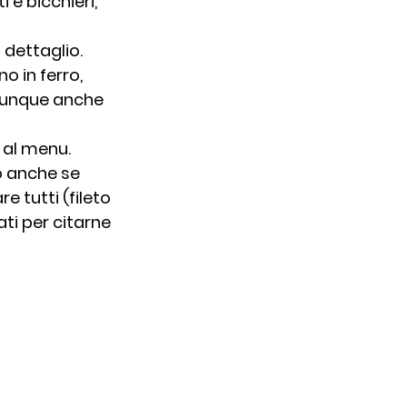
 e bicchieri, 
 dettaglio.
 in ferro, 
omunque anche 
 al menu.
o anche se 
tutti (fileto 
ti per citarne 