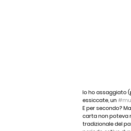
Io ho assaggiato (p
essiccate, un 
#mu
E per secondo? Man
carta non poteva m
tradizionale del pa