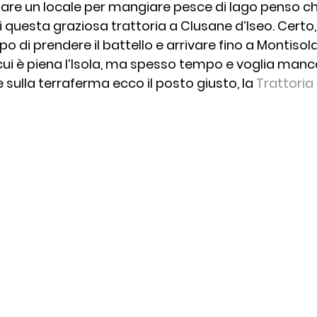
iare un locale per mangiare pesce di lago penso ch
ei questa graziosa trattoria a Clusane d’Iseo. Certo
to
Pasta
Recensioni
Ricette del Territor
o di prendere il battello e arrivare fino a Montisola
i cui è piena l’Isola, ma spesso tempo e voglia manc
sulla terraferma ecco il posto giusto, la 
Trattoria 
Ricette Tradizione
Ristoranti
Slow Food
Vini