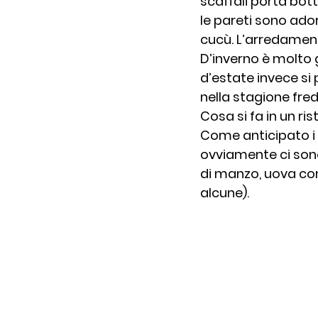
scaffali porta bott
le pareti sono ador
cucù. L’arredament
D’inverno è molto g
d’estate invece si
nella stagione fred
Cosa si fa in un r
Come anticipato i p
ovviamente ci sono
di manzo, uova con 
alcune).