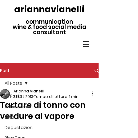
ariannavianelli
communication
wine & food social media
consultant
Post
All Posts
Arianna Vianelli
All Posts
31 ott 2013
Tempo di lettura: 1 min
Tartare di tonno con
Abbinamenti
verdure al vapore
Birra
Degustazioni