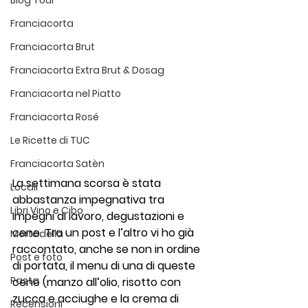
Blog Tour
Franciacorta
Franciacorta Brut
Franciacorta Extra Brut & Dosag
Franciacorta nel Piatto
Franciacorta Rosé
Le Ricette di TUC
Franciacorta Satèn
La settimana scorsa è stata 
Locali
abbastanza impegnativa tra 
Libri Vino e Cibo
impegni di lavoro, degustazioni e 
cene. Tra un post e l’altro vi ho già 
Mortadella
raccontato, anche se non in ordine 
Post e foto
di portata, il menu di una di queste 
Pasta
cene (manzo all’olio, risotto con 
zucca e acciughe e la crema di 
Recensioni