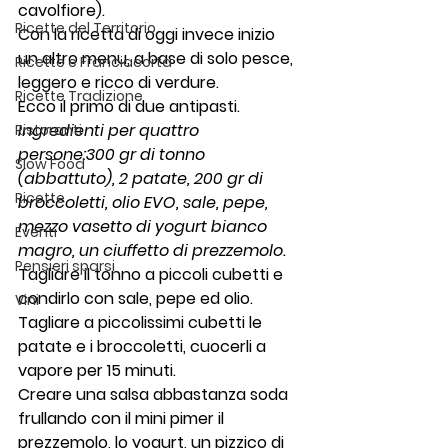
cavolfiore).
Ricette del Territorio
Con la ricetta di oggi invece inizio 
un altro menu, a base di solo pesce, 
Ricette e Franciacorta
leggero e ricco di verdure.
Ricette Tradizione
Ecco il primo di due antipasti.
Ingredienti per quattro 
Ristoranti
persone:300 gr di tonno 
Slow Food
(abbattuto), 2 patate, 200 gr di 
Ricette
broccoletti, olio EVO, sale, pepe, 
mezzo vasetto di yogurt bianco 
Eventi
magro, un ciuffetto di prezzemolo.
Pensieri sparsi
Tagliare il tonno a piccoli cubetti e 
condirlo con sale, pepe ed olio.
Vini
Tagliare a piccolissimi cubetti le 
patate e i broccoletti, cuocerli a 
vapore per 15 minuti.
Creare una salsa abbastanza soda 
frullando con il mini pimer il 
prezzemolo, lo yogurt, un pizzico di 