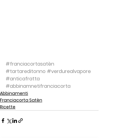
#franciacortasatèn
#tartareditonno
#verdurealvapore
#anticafratta
#abbinamnetifranciacorta
Abbinamenti
Franciacorta Satèn
Ricette