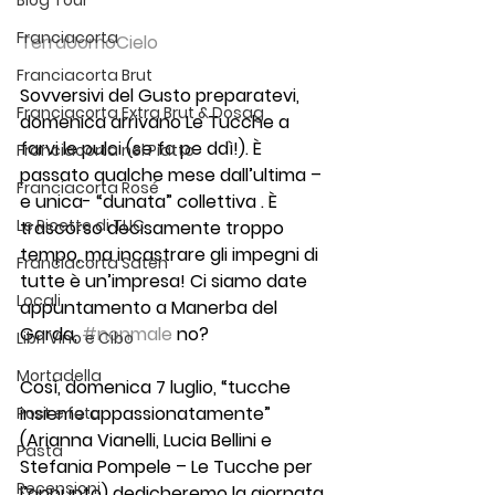
Blog Tour
Franciacorta
TerraUomoCielo
Franciacorta Brut
Sovversivi del Gusto preparatevi, 
Franciacorta Extra Brut & Dosag
domenica arrivano Le Tucche a 
farvi le pulci (se fa pe ddì!). È 
Franciacorta nel Piatto
passato qualche mese dall’ultima – 
Franciacorta Rosé
e unica- “dunata” collettiva . È 
Le Ricette di TUC
trascorso decisamente troppo 
tempo, ma incastrare gli impegni di 
Franciacorta Satèn
tutte è un’impresa! Ci siamo date 
Locali
appuntamento a Manerba del 
Garda, 
#nonmale
 no?
Libri Vino e Cibo
Mortadella
Così, domenica 7 luglio, “tucche 
insieme appassionatamente” 
Post e foto
(Arianna Vianelli, Lucia Bellini e 
Pasta
Stefania Pompele – Le Tucche per 
Recensioni
l’appunto) dedicheremo la giornata 