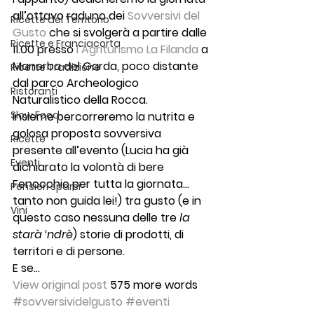
all’ottavo raduno dei 
Sovversivi del 
Ricette del Territorio
Gusto 
che si svolgerà a partire dalle 
Ricette e Franciacorta
11.00 presso 
l’Agriturismo La Filanda
 a 
Manerba del Garda, poco distante 
Ricette Tradizione
dal parco Archeologico 
Ristoranti
Naturalistico della Rocca. 
Slow Food
Insieme percorreremo la nutrita e 
golosa proposta sovversiva 
Ricette
presente all’evento (Lucia ha già 
Eventi
dichiarato la volontà di bere 
Fenocchio per tutta la giornata…
Pensieri sparsi
tanto non guida lei!) tra gusto (e in 
Vini
questo caso nessuna delle tre 
la 
starà ‘ndrè
) storie di prodotti, di 
territori e di persone. 
E se…
View original post
 575 more words
#sovversividelgusto
#eventi