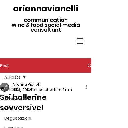
ariannavianelli
communication
wine & food social media
consultant
Post
All Posts
Arianna Vianelli
All Posts
4 lug 2013
Tempo di lettura: 1 min
Sei ballerine
Abbinamenti
sovversive!
Birra
Degustazioni