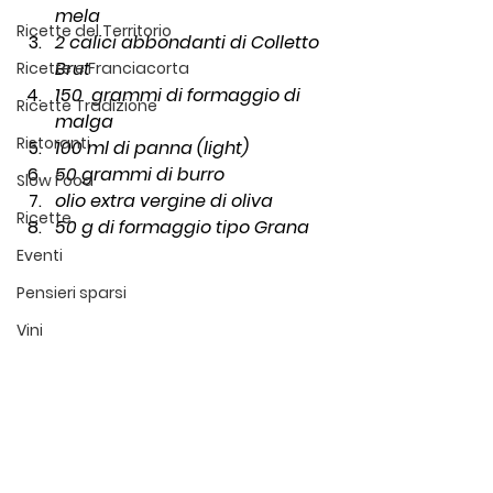
mela
Ricette del Territorio
2 calici abbondanti di Colletto 
Brut
Ricette e Franciacorta
150  grammi di formaggio di 
Ricette Tradizione
malga 
Ristoranti
100 ml di panna (light)
50 grammi di burro
Slow Food
olio extra vergine di oliva
Ricette
50 g di formaggio tipo Grana
Eventi
Pensieri sparsi
Vini