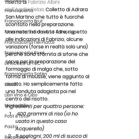
Blog Tour
risotto di 
Fabrizio Albini 
dell’AgriBioRelais 
Colletto
 di Adrara 
Franciacorta
San Martino che tutto è fuorché 
Franciacorta Brut
scontato nella preparazione.
Una nota: ho dovuto fare, rispetto 
Franciacorta Extra Brut & Dosag
alle indicazioni di Fabrizio, alcune 
Franciacorta nel Piatto
variazioni (forse in realtà solo una) 
Franciacorta Rosé
perché sono sfornita di sifone che 
serve per la preparazione del 
Le Ricette di TUC
formaggio di malga che, sotto 
Franciacorta Satèn
forma di mousse, viene aggiunto al 
risotto. Ho semplicemente fatto 
Locali
una fonduta adagiata poi nel 
Libri Vino e Cibo
centro del risotto.
Mortadella
Ingredienti per quattro persone:
 400 grammi di riso (io ho 
Post e foto
usato in questo caso 
Pasta
Acquerello) 
5 scalogni, 200 ml di succo di 
Recensioni