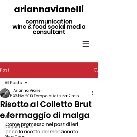
ariannavianelli
communication
wine & food social media
consultant
Post
All Posts
Arianna Vianelli
All Posts
17 dic 2013
Tempo di lettura: 2 min
Risotto al Colletto Brut
Abbinamenti
e formaggio di malga
Birra
Come promesso nel post di ieri 
Degustazioni
ecco la ricetta del menzionato 