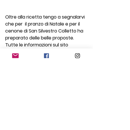
Oltre alla ricetta tengo a segnalarvi 
che per  il pranzo di Natale e per il 
cenone di San Silvestro Colletto ha 
preparato delle belle proposte. 
Tutte le informazioni sul sito 
www.collettoagribiorelais.it
…io ho già 
prenotato!
#adrarasanmartino
#colletto
#fabrizioalbini
#ricetterisotto
Ricette
Ristoranti
Mostra tutti
Post recenti