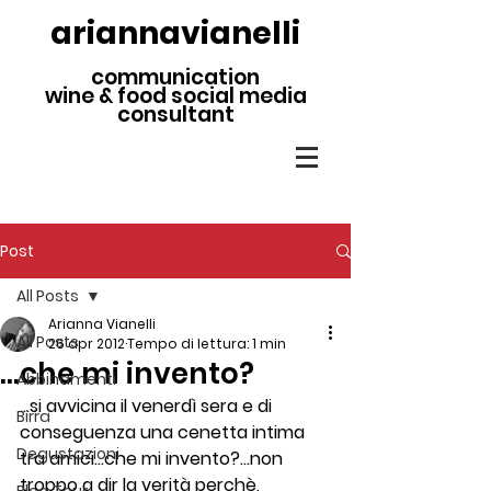
ariannavianelli
communication
wine & food social media
consultant
Post
All Posts
Arianna Vianelli
All Posts
26 apr 2012
Tempo di lettura: 1 min
…che mi invento?
Abbinamenti
…si avvicina il venerdì sera e di 
Birra
conseguenza una cenetta intima 
Degustazioni
tra amici…che mi invento?…non 
troppo a dir la verità perchè, 