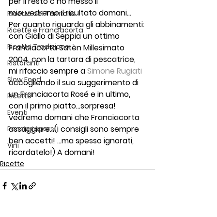
per il resto c’ho messo il 
mio..vedremo il risultato domani…
Ricette del Territorio
Per quanto riguarda gli abbinamenti: 
Ricette e Franciacorta
con Giallo di Seppia un ottimo 
Ricette Tradizione
Franciacorta Satèn Millesimato 
2004, con la tartara di pescatrice, 
Ristoranti
mi rifaccio sempre a 
Simone Rugiati
Slow Food
accogliendo il suo suggerimento di 
un Franciacorta Rosé e in ultimo, 
Ricette
con il primo piatto…sorpresa! 
Eventi
vedremo domani che Franciacorta 
assaggiare…(i consigli sono sempre 
Pensieri sparsi
ben accetti! …ma spesso ignorati, 
Vini
ricordatelo!) A domani!
Ricette