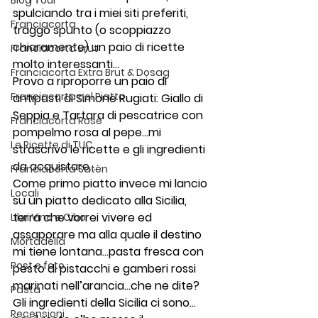
Blog Tour
spulciando tra i miei siti preferiti, 
Franciacorta
traggo spunto (o scoppiazzo 
chiaramente) un paio di ricette 
Franciacorta Brut
molto interessanti…
Franciacorta Extra Brut & Dosag
Provo a riproporre un paio di 
Franciacorta nel Piatto
antipasti di Simone Rugiati: Giallo di 
Seppia e Tartara di pescatrice con 
Franciacorta Rosé
pompelmo rosa al pepe…mi 
Le Ricette di TUC
strascrivo le ricette e gli ingredienti 
da acquistare…
Franciacorta Satèn
Come primo piatto invece mi lancio 
Locali
su un piatto dedicato alla Sicilia, 
terra che vorrei vivere ed 
Libri Vino e Cibo
assaporare ma alla quale il destino 
Mortadella
mi tiene lontana…pasta fresca con 
Post e foto
pesto di pistacchi e gamberi rossi 
marinati nell’arancia…che ne dite? 
Pasta
Gli ingredienti della Sicilia ci sono…
Recensioni