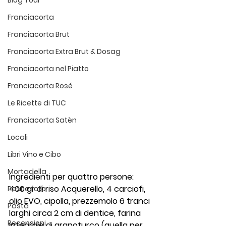
Blog Tour
Franciacorta
Franciacorta Brut
Franciacorta Extra Brut & Dosag
Franciacorta nel Piatto
Franciacorta Rosé
Le Ricette di TUC
Franciacorta Satèn
Locali
Libri Vino e Cibo
Mortadella
Ingredienti per quattro persone: 
400 gr di riso Acquerello, 4 carciofi, 
Post e foto
olio EVO, cipolla, prezzemolo 6 tranci 
Pasta
larghi circa 2 cm di dentice, farina 
Recensioni
integrale di granoturco (quella per 