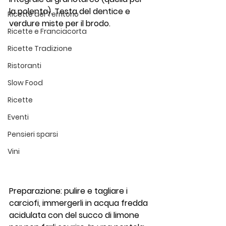
la polenta). Testa del dentice e 
Ricette del Territorio
verdure miste per il brodo.
Ricette e Franciacorta
Ricette Tradizione
Ristoranti
Slow Food
Ricette
Eventi
Pensieri sparsi
Vini
Preparazione: pulire e tagliare i 
carciofi, immergerli in acqua fredda 
acidulata con del succo di limone 