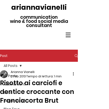
ariannavianelli
communication
wine & food social media
consultant
Post
All Posts
Arianna Vianelli
All Posts
2 feb 2013
Tempo di lettura: 1 min
Risotto ai carciofi e
Abbinamenti
dentice croccante con
Birra
Franciacorta Brut
Degustazioni