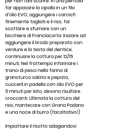
per non farli scurire. In una pentola 
far appassire la cipolla in un filo 
d’olio EVO, aggiungere i carciofi 
finemente tagliati e il riso, far 
scottare e sfumare con un 
bicchiere di Franciacorta. Iniziare ad 
aggiungere il brodo preparato con 
verdure e la testa del dentice, 
continuare la cottura per 12/15 
minuti. Nel frattempo infarinare i 
tranci di pesci nella farina di 
granoturco salata e pepata, 
cuocerli in padella con olio EVO per 
5 minuti per lato, devono risultare 
croccanti. Ultimata la cottura del 
riso, mantecare con Grana Padano 
e una noce di burro (facoltativo!)
Impiattare il risotto adagiandovi 