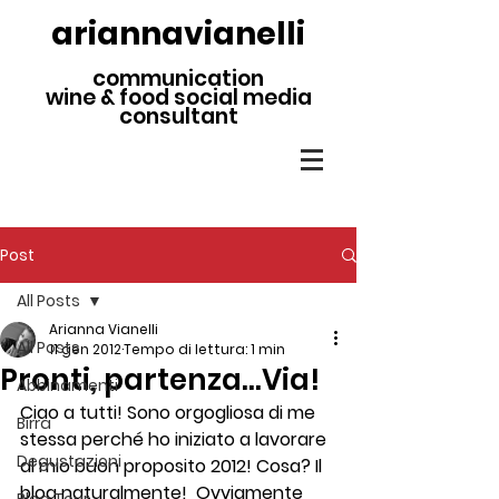
ariannavianelli
communication
wine & food social media
consultant
Post
All Posts
Arianna Vianelli
All Posts
11 gen 2012
Tempo di lettura: 1 min
Pronti, partenza…Via!
Abbinamenti
Ciao a tutti! Sono orgogliosa di me 
Birra
stessa perché ho iniziato a lavorare 
Degustazioni
al mio buon proposito 2012! Cosa? Il 
blog naturalmente!  Ovviamente 