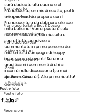
Blog Tour
sarà dedicato alla cucina e al 
Franciacorta
Franciacorta, un mix di ricette, piatti 
e finger food da prepare con il 
Franciacorta Brut
Franciacorta o da abbinare alle sue 
Franciacorta Extra Brut & Dosag
mille bollicine! Vorrei postare solo 
Franciacorta nel Piatto
ricette realizzate, ben riuscite e 
soprattutto condivise e 
Franciacorta Rosé
commentate in prima persona dai 
Le Ricette di TUC
miei amici e compagni di happy 
hour, cene ed eventi! Saranno 
Franciacorta Satèn
graditissimi i commenti di chi si 
Locali
inserirà nella discussione (se mai 
qualcuno ci sarà!). Alla prima ricetta!
Libri Vino e Cibo
#Postefoto
Mortadella
Post e foto
Post e foto
Pasta
Recensioni