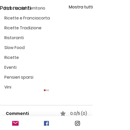
Mostra tutti
Post recenti
Ricette del Territorio
Ricette e Franciacorta
Ricette Tradizione
Ristoranti
Slow Food
Ricette
Eventi
Pensieri sparsi
Vini
Commenti
0.0/5 (0)