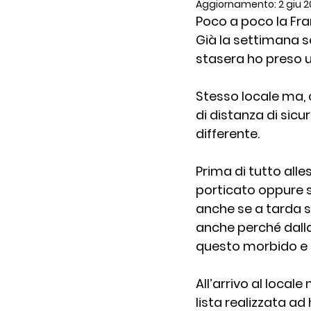
Aggiornamento:
2 giu 
Poco a poco la Fran
Mortadella
Post e fo
Già la settimana sc
stasera ho preso un
Ricette e Franciacorta
Stesso locale ma, 
di distanza di sic
differente. 
Eventi
Pensieri sparsi
Prima di tutto alles
porticato oppure sul
anche se a tarda se
anche perché dalla 
questo morbido e r
All’arrivo al locale 
lista realizzata ad h