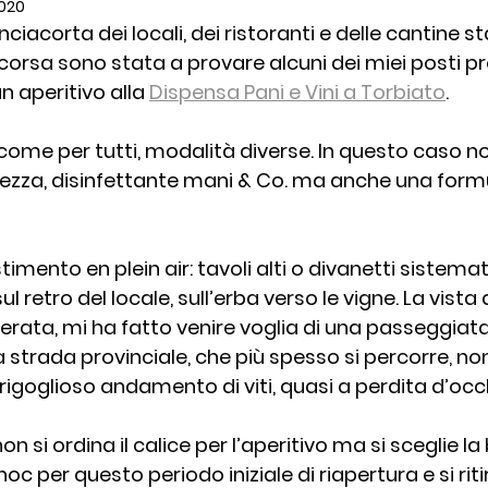
2020
ciacorta dei locali, dei ristoranti e delle cantine st
to
Pasta
Recensioni
Ricette del Territor
orsa sono stata a provare alcuni dei miei posti pref
 aperitivo alla 
Dispensa Pani e Vini a Torbiato
. 
Ricette Tradizione
Ristoranti
Slow Food
come per tutti, modalità diverse. In questo caso no
urezza, disinfettante mani & Co. ma anche una formu
Vini
timento en plein air: tavoli alti o divanetti sistemati
 retro del locale, sull’erba verso le vigne. La vista d
rata, mi ha fatto venire voglia di una passeggiata tra
strada provinciale, che più spesso si percorre, non
igoglioso andamento di viti, quasi a perdita d’occh
non si ordina il calice per l’aperitivo ma si sceglie la 
oc per questo periodo iniziale di riapertura e si ritira 