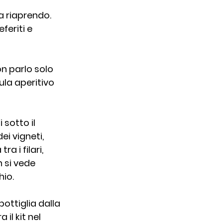
a riaprendo.  
io
eriti e 
Ricette
n parlo solo 
la aperitivo 
 sotto il 
ei vigneti, 
 i filari, 
 si vede 
io. 
bottiglia dalla 
il kit nel 