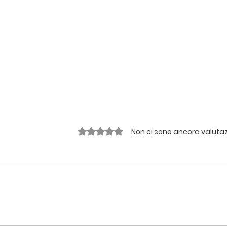
Valutazione 0 stelle su 5.
Non ci sono ancora valutaz
Sublime, ricette in
#cibografica