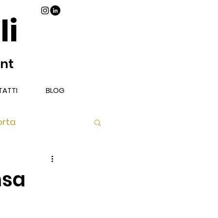
li
ant
ATTI
BLOG
orta
Piatto
nsa
Libri Vino e Cibo