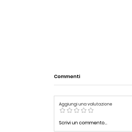
Commenti
Aggiungi una valutazione
Voglia di #comfortfood,
Scrivi un commento...
tagliatelle integrali con