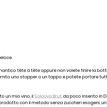
eloce. 
mantico tête à tête oppure non volete finire la bott
rnito uno stopper o un tappo e potete portare tutt
o un mio vino, il 
SoloUva Brut
, da poco inserito in 
rodotto con il metodo senza zuccheri esogeni, un