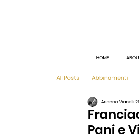
HOME
ABOU
All Posts
Abbinamenti
Arianna Vianelli
2
Franciacorta Brut
Fra
Francia
Pani e V
Franciacorta Rosé
Le