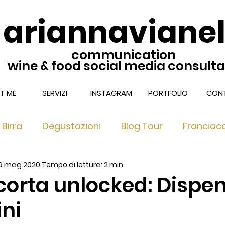
ariannavianel
communication
wine & food social media consult
T ME
SERVIZI
INSTAGRAM
PORTFOLIO
CONT
Birra
Degustazioni
Blog Tour
Franciac
9 mag 2020
Tempo di lettura: 2 min
nciacorta Extra Brut & Dosag
Franciacorta nel 
corta unlocked: Dispe
ini
 Ricette di TUC
Franciacorta Satèn
Locali