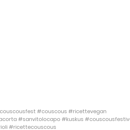
couscousfest
#couscous
#ricettevegan
acorta
#sanvitolocapo
#kuskus
#couscousfestiv
ioli
#ricettecouscous