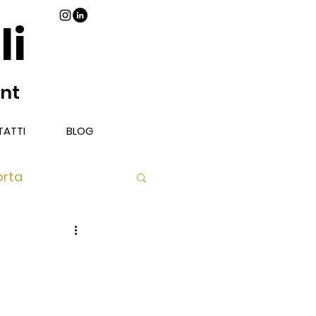
li
ant
ATTI
BLOG
orta
Piatto
Libri Vino e Cibo