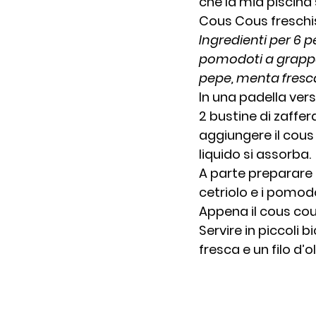
che la mia piscina
Cous Cous freschi
Ingredienti per 6 p
pomodoti a grappolo 
pepe, menta fresca
In una padella ver
2 bustine di zaffer
aggiungere il cous
liquido si assorba.
A parte preparare le
cetriolo e i pomodo
Appena il cous cou
Servire in piccoli 
fresca e un filo d’ol