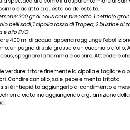
 sia spettacolare come il trasparente mare di San 
ssimo e adatto a questa calda estate.
ersone: 300 gr di cous cous precotto, 1 cetriolo gran
belli sodi, 1 cipolla rossa di Tropea, 2 bustine di za
 e olio EVO. 
sare 400 ml di acqua, appena raggiunge l’ebollizio
ano, un pugno di sale grosso e un cucchiaio d’olio. 
 cous, spegnare la fiamma e coprire. Attendere che 
 verdure: trtare finemente la cipolla e tagliare a pic
ri. Condire con olio, sale, pepe e menta tritata.
s si è intiepidito aggiungerlo al condimento e mes
bicchieri o ciotoline aggiungendo a guarnizione dell
io.