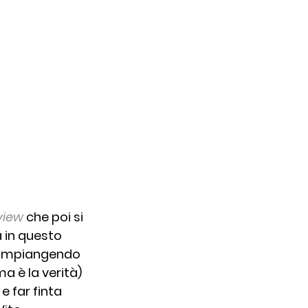
view
che poi si 
 in questo 
Rimpiangendo 
a è la verità) 
 far finta 