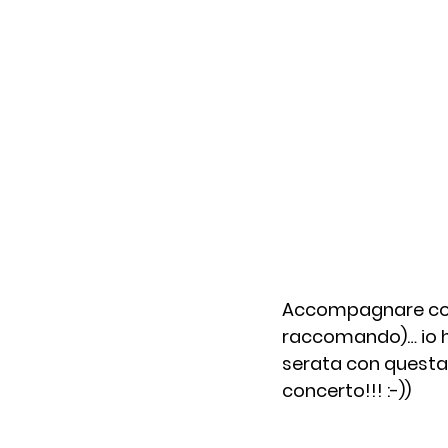
Accompagnare con 
raccomando)… io h
serata con questa 
concerto!!! :-))