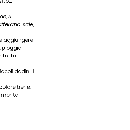
Vito…
de, 3 
fferano, sale, 
ne aggiungere 
A pioggia 
tutto il 
coli dadini il 
colare bene.
a menta 