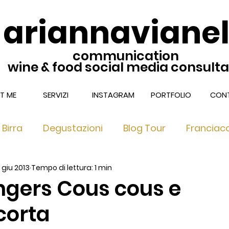
ariannavianel
communication
wine & food social media consult
T ME
SERVIZI
INSTAGRAM
PORTFOLIO
CONT
Birra
Degustazioni
Blog Tour
Franciac
1 giu 2013
Tempo di lettura: 1 min
nciacorta Extra Brut & Dosag
Franciacorta nel 
ingers Cous cous e
corta
 Ricette di TUC
Franciacorta Satèn
Locali