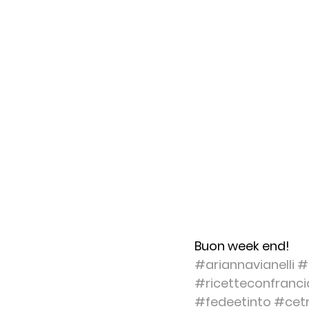
Buon week end!
#ariannavianelli
#
#ricetteconfranci
#fedeetinto
#cetr