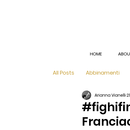
HOME
ABOU
All Posts
Abbinamenti
Arianna Vianelli
2
Franciacorta Brut
Fra
#fighif
Francia
Franciacorta Rosé
Le