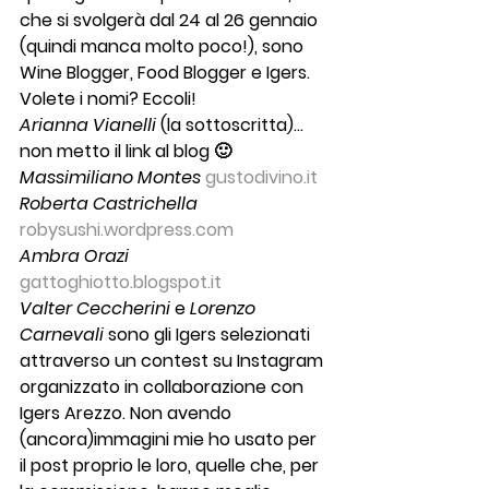
che si svolgerà 
dal 24 al 26 gennaio
(quindi manca molto poco!), sono 
Wine Blogger, Food Blogger e Igers. 
Volete i nomi? Eccoli!
Arianna Vianelli
(la sottoscritta)…
non metto il link al blog 🙂
Massimiliano Montes
gustodivino.it
Roberta Castrichella
robysushi.wordpress.com
Ambra Orazi
gattoghiotto.blogspot.it
Valter Ceccherini
e 
Lorenzo 
Carnevali
sono gli Igers selezionati 
attraverso un contest su Instagram 
organizzato in collaborazione con 
Igers Arezzo
. Non avendo 
(ancora)immagini mie ho usato per 
il post proprio le loro, quelle che, per 