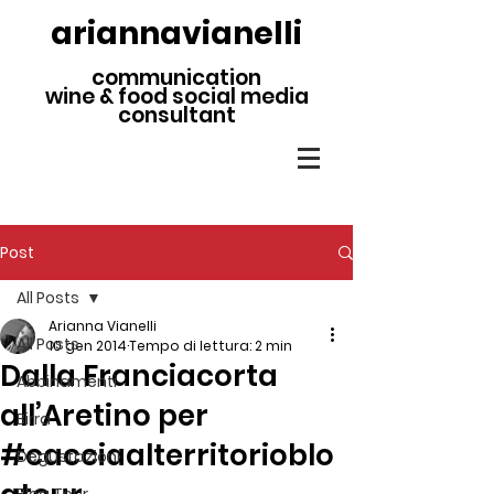
ariannavianelli
communication
wine & food social media
consultant
Post
All Posts
Arianna Vianelli
All Posts
10 gen 2014
Tempo di lettura: 2 min
Dalla Franciacorta
Abbinamenti
all’Aretino per
Birra
#cacciaalterritorioblo
Degustazioni