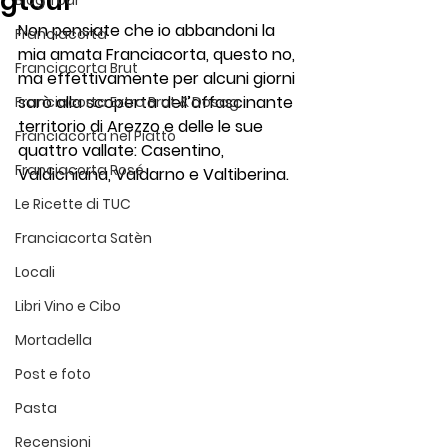
gtour
Blog Tour
Non pensiate che io abbandoni la 
Franciacorta
mia amata Franciacorta, questo no, 
Franciacorta Brut
ma effettivamente per alcuni giorni 
sarò alla scoperta dell’affascinante 
Franciacorta Extra Brut & Dosag
territorio di 
Arezzo e delle le sue 
Franciacorta nel Piatto
quattro vallate: Casentino, 
Franciacorta Rosé
Valdichiana, Valdarno e Valtiberina
.
Le Ricette di TUC
Franciacorta Satèn
Locali
Libri Vino e Cibo
Mortadella
Post e foto
Pasta
Recensioni