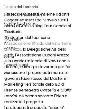
Ricette del Territorio
Parteciperò infatti, insieme ad altri 
Ricette e Franciacorta
Blogger ed Igers (poi vi svelo tutti i 
Ricette Tradizione
nomi) all’
Arezzo Blog Tour Caccia al 
Territorio
.
Ristoranti
Gli ideatori del tour sono 
Slow Food
l’
Associazione
 Strada del Vino Terre 
Ricette
di Arezzo
, la Delegazione Ais della 
città, l’Associazione Cuochi Arezzo 
Eventi
e la Condotta locale di Slow Food e 
Pensieri sparsi
da anni, in sinergia, lavorano per far 
conoscere il proprio patrimonio. Le 
Vini
giovani studentesse del Master in 
Marketing Territoriale dello 
IED di 
Firenze 
Benedetta Castella
e 
Giulia 
Bezzini 
ne
hanno sposato l’idea e 
realizzato il progetto.
I protagonisti di questa “caccia”, 