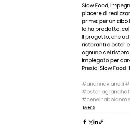
Slow Food, impegnan
piacere di realizza
prime: per un cibo
lo ha prodotto, col
Il progetto, che ad 
ristoranti e osteri
ognuno dei ristoran
impiegato per dare
Presìdi Slow Food it
#ariannavianelli
#
#osteriagrandhot
#ceneinabbianme
Eventi