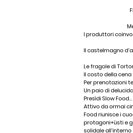
F
Me
I produttori coinvol
Il castelmagno d’
Le fragole di Tort
Il costo della cena
Per prenotazioni t
Un paio di delucida
Presìdi Slow Food…
Attivo da ormai cinq
Food riunisce i cuoc
protagoni+ùsti e gl
solidale all’intern