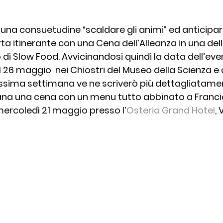
to
Pasta
Recensioni
Ricette del Territor
 una consuetudine “scaldare gli animi” ed anticipar
rta
 itinerante con una Cena dell’Alleanza in una dell
o di Slow Food. Avvicinandosi quindi la data dell’even
Ricette Tradizione
Ristoranti
Slow Food
 
26 maggio
  nei Chiostri del Museo della Scienza e 
ssima settimana ve ne scriverò più dettagliatamen
ana una cena con un menu tutto abbinato a Franci
Vini
 mercoledì 21 maggio presso l’
Osteria Grand Hotel
,