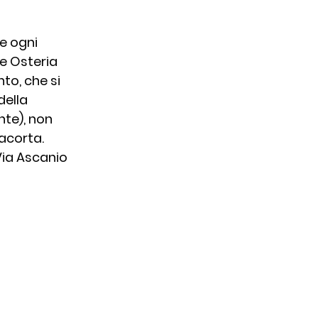
io
e ogni 
e Osteria 
to, che si 
Ricette
della 
te), non 
acorta.
 Via Ascanio 