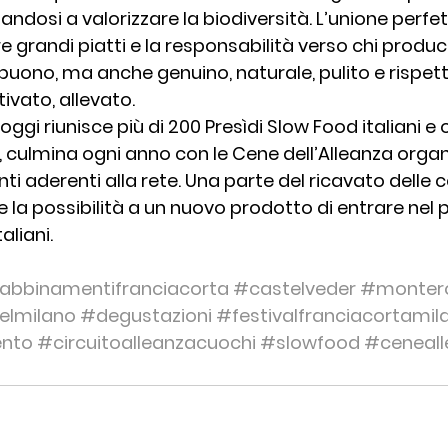
dosi a valorizzare la biodiversità. L’unione perfetta
re grandi piatti e la responsabilità verso chi produc
 buono, ma anche genuino, naturale, pulito e rispet
tivato, allevato.
oggi riunisce più di 200 Presìdi Slow Food italiani e 
e, culmina ogni anno con le Cene dell’Alleanza organ
ti aderenti alla rete. Una parte del ricavato delle 
 la possibilità a un nuovo prodotto di entrare nel 
aliani.
abbinamentifranciacorta
#castelveder
#monter
elmilano
#degustazioni
#festivalfranciacortamil
nto
#circuitoalleanzacuochi
#slowfood
#ceneall