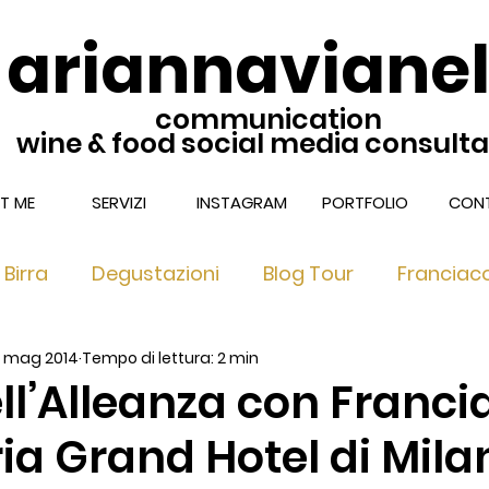
ariannavianel
communication
wine & food social media consult
T ME
SERVIZI
INSTAGRAM
PORTFOLIO
CONT
Birra
Degustazioni
Blog Tour
Franciac
5 mag 2014
Tempo di lettura: 2 min
nciacorta Extra Brut & Dosag
Franciacorta nel 
ll’Alleanza con Franci
ria Grand Hotel di Milan
 Ricette di TUC
Franciacorta Satèn
Locali