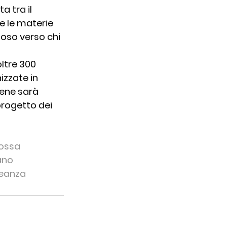
 tra il 
e le materie 
toso verso chi 
oltre 300 
izzate in 
cene sarà 
progetto dei 
ossa
ano
eanza