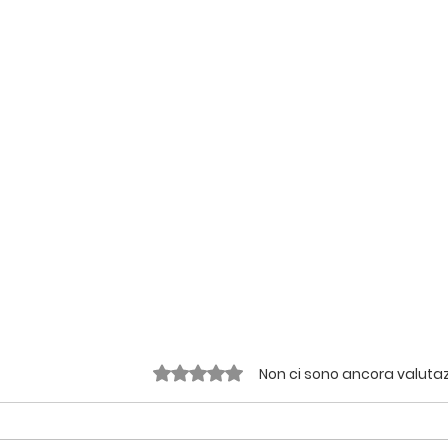
Valutazione 0 stelle su 5.
Non ci sono ancora valutaz