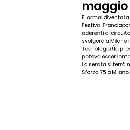
maggio
Mortadella
Post e fo
E’ ormai diventata
Festival Franciaco
aderenti al circuit
Ricette e Franciacorta
svolgerà a Milano il
Tecnologia (la pro
poteva esser lont
Eventi
Pensieri sparsi
La serata si terrà
Sforza 75 a Milano.