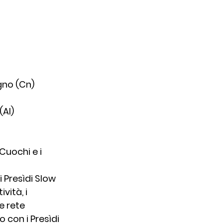
gno (Cn)
(Al)
Cuochi e i 
i Presìdi Slow 
vità, i 
e rete 
 con i Presìdi 