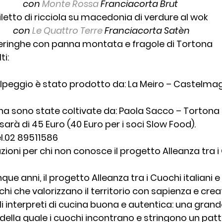
con 
Monte Rossa
 Franciacorta Brut 
iletto di ricciola su macedonia di verdure al wok
con 
Le Quattro Terre
 Franciacorta Satèn
ringhe con panna montata e fragole di Tortona
ti:
alpeggio è stato prodotto da: La Meiro – Castelma
ona sono state coltivate da: Paola Sacco – Tortona 
 sarà di 45 Euro (40 Euro per i soci Slow Food).
el.02 89511586
zioni per chi non conosce il progetto Alleanza tra i 
ue anni, il progetto Alleanza tra i Cuochi italiani e 
hi che valorizzano il territorio con sapienza e creati
i interpreti di cucina buona e autentica: una grand
o della quale i cuochi incontrano e stringono un patto