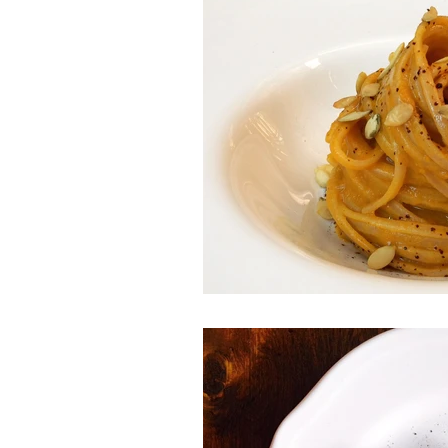
Franciacorta Rosé
Le
Mortadella
Post e fo
Ricette e Franciacorta
Eventi
Pensieri sparsi