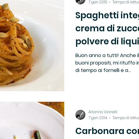
7 gen 2015
Tempo di lettu
Spaghetti inte
 Ricette di TUC
Franciacorta Satèn
Locali
crema di zucc
polvere di liqui
to
Pasta
Recensioni
Ricette del Territor
Buon anno a tutti! Anche il 
buoni propositi, mi rituffo
Ricette Tradizione
Ristoranti
Slow Food
di tempo ai fornelli e a...
Vini
Arianna Vianelli
7 gen 2014
Tempo di lettu
Carbonara con