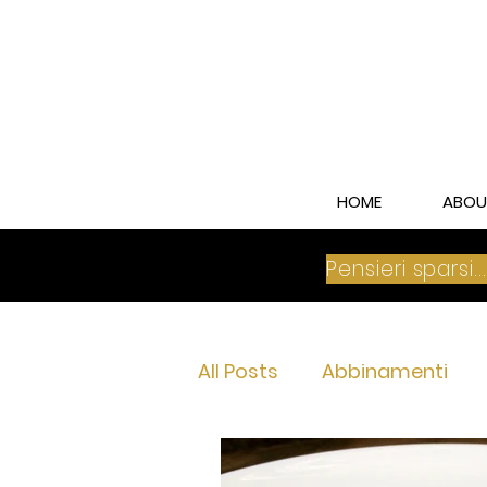
HOME
ABOU
Pensieri sparsi..
All Posts
Abbinamenti
Franciacorta Brut
Fra