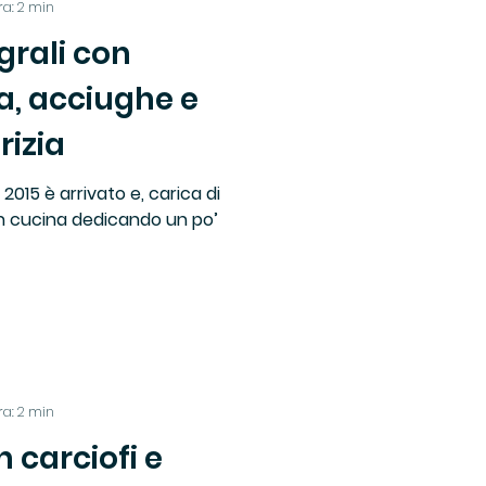
ra: 2 min
grali con
Libri Vino e Cibo
a, acciughe e
rizia
io
2015 è arrivato e, carica di
 in cucina dedicando un po’
Ricette
ra: 2 min
 carciofi e