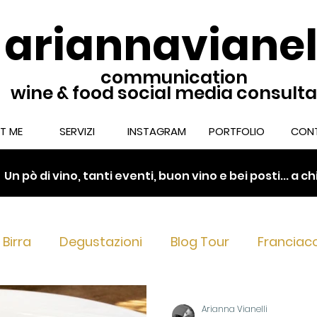
ariannavianel
communication
wine & food social media consult
T ME
SERVIZI
INSTAGRAM
PORTFOLIO
CONT
.
Un pò di vino, tanti eventi, buon vino e bei posti... a 
Birra
Degustazioni
Blog Tour
Franciac
nciacorta Extra Brut & Dosag
Franciacorta nel 
Arianna Vianelli