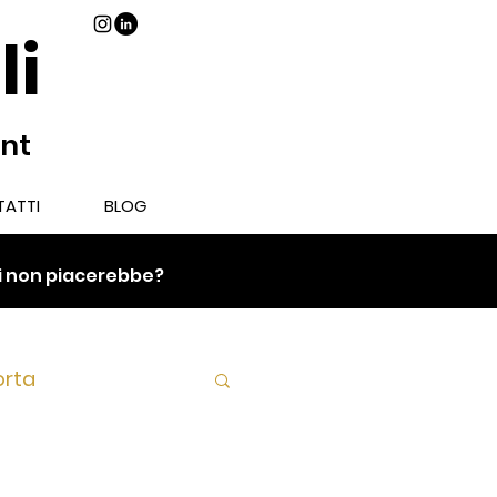
li
ant
ATTI
BLOG
chi non piacerebbe?
orta
Piatto