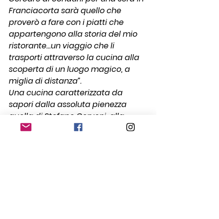
Franciacorta sarà quello che 
proverò a fare con i piatti che 
appartengono alla storia del mio 
ristorante…un viaggio che li 
trasporti attraverso la cucina alla 
scoperta di un luogo magico, a 
miglia di distanza”.
Una cucina caratterizzata da 
sapori dalla assoluta pienezza 
quella di Stefano Cerveni, alla 
continua ricerca del perfetto 
equilibrio tra innovazione e 
tradizione, in grado di rispettare e 
valorizzare le materie prime 
attraverso l’uso sapiente di tecnica 
e passione.
Stefano, in bocca al lupo!
#ariannavianelli
#cheffranciacorta