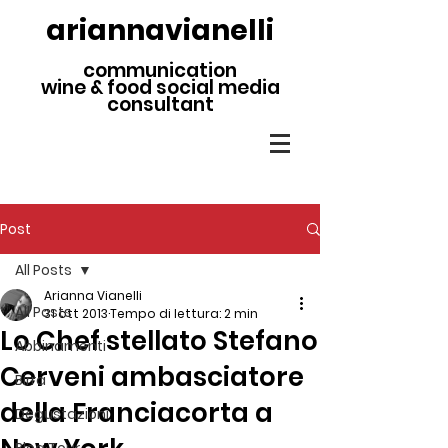
ariannavianelli
communication
wine & food social media
consultant
Post
All Posts
Arianna Vianelli
All Posts
31 ott 2013
Tempo di lettura: 2 min
Lo Chef stellato Stefano
Abbinamenti
Cerveni ambasciatore
Birra
della Franciacorta a
Degustazioni