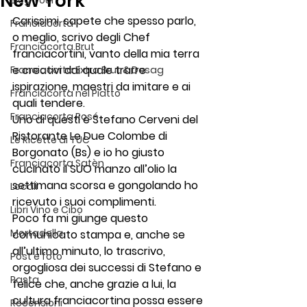
New York
Blog Tour
Carissimi, sapete che spesso parlo, 
Franciacorta
o meglio, scrivo degli Chef 
Franciacorta Brut
franciacortini, vanto della mia terra 
e creativi dai quale trarre 
Franciacorta Extra Brut & Dosag
ispirazione, maestri da imitare e ai 
Franciacorta nel Piatto
quali tendere.
Franciacorta Rosé
Uno di questi è 
Stefano Cerveni del 
Ristorante Le Due Colombe
 di 
Le Ricette di TUC
Borgonato (Bs) e io ho giusto 
Franciacorta Satèn
cucinato il SUO manzo all’olio la 
settimana scorsa e gongolando ho 
Locali
ricevuto i suoi complimenti.
Libri Vino e Cibo
Poco fa mi giunge questo 
Mortadella
comunicato stampa e, anche se 
all’ultimo minuto, lo trascrivo, 
Post e foto
orgogliosa dei successi di Stefano e 
Pasta
felice che, anche grazie a lui, la 
cultura franciacortina possa essere 
Recensioni