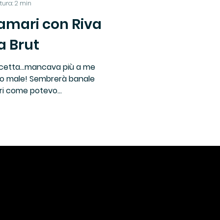
tura: 2 min
lamari con Riva
Libri Vino e Cibo
a Brut
io
icetta…mancava più a me
oco male! Sembrerà banale
i come potevo...
Ricette