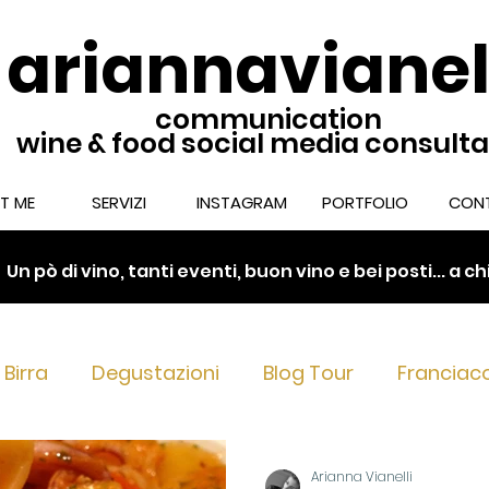
ariannavianel
communication
wine & food social media consult
T ME
SERVIZI
INSTAGRAM
PORTFOLIO
CONT
.
Un pò di vino, tanti eventi, buon vino e bei posti... a 
Birra
Degustazioni
Blog Tour
Franciac
nciacorta Extra Brut & Dosag
Franciacorta nel 
Arianna Vianelli