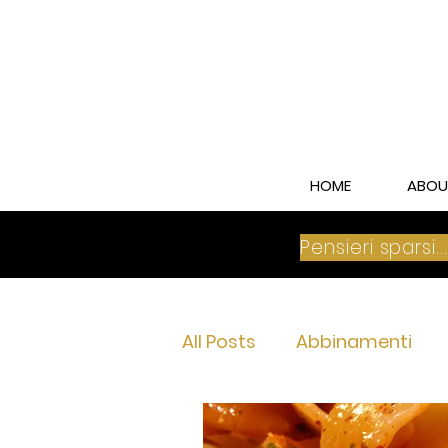
HOME
ABOU
Pensieri sparsi..
All Posts
Abbinamenti
Franciacorta Brut
Fra