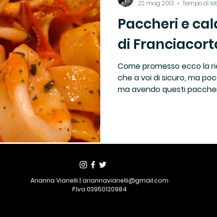
22 mag 2013
Tempo di let
Paccheri e ca
 Ricette di TUC
Franciacorta Satèn
Locali
di Franciacort
to
Pasta
Recensioni
Ricette del Territor
Come promesso ecco la r
che a voi di sicuro, ma p
ma avendo questi paccher
Ricette Tradizione
Ristoranti
Slow Food
Vini
Arianna Vianelli |
ariannavianelli@gmail.com
P.Iva
03950120984