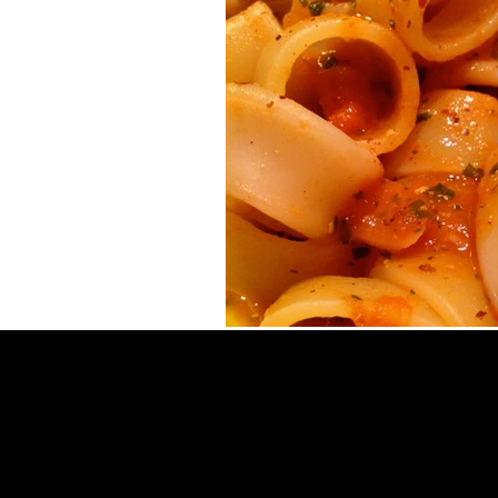
Franciacorta Rosé
Le
Mortadella
Post e fo
Ricette e Franciacorta
Eventi
Pensieri sparsi