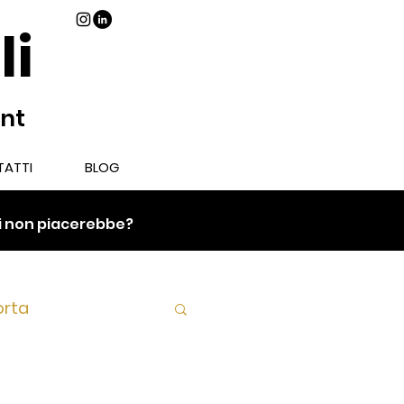
li
ant
ATTI
BLOG
chi non piacerebbe?
orta
Piatto