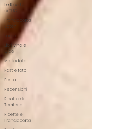
Le Ricette
di TUC
Franciacorta
Satèn
Locali
Libri Vino e
Cibo
Mortadella
Post e foto
Pasta
Recensioni
Ricette del
Territorio
Ricette e
Franciacorta