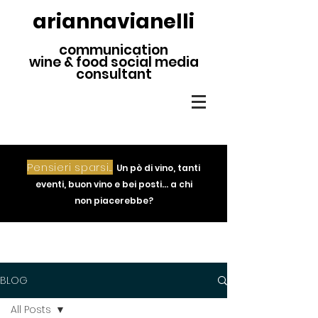
ariannavianelli
communication
wine & food social media
consultant
Pensieri sparsi...
Un pò di vino, tanti
eventi, buon vino e bei posti... a chi
non piacerebbe?
BLOG
All Posts