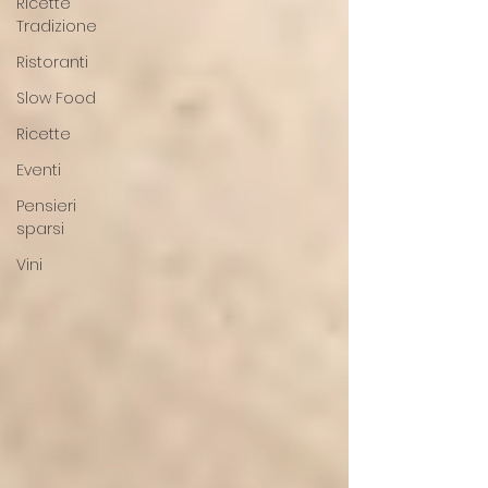
Ricette
Tradizione
Ristoranti
Slow Food
Ricette
Eventi
Pensieri
sparsi
Vini