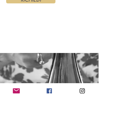
Arianna Vianelli |
ariannavianelli@gmail.com
P.Iva
03950120984