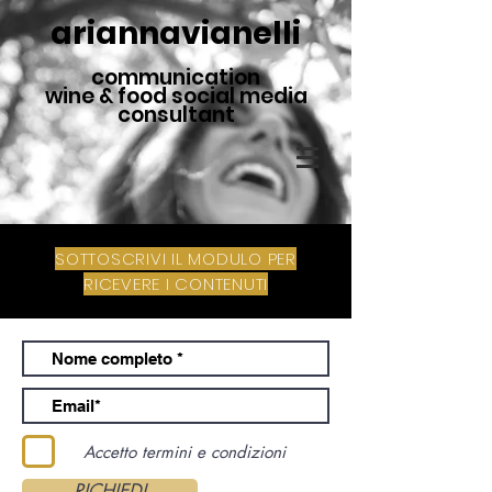
ariannavianelli
communication
wine & food social media
consultant
SOTTOSCRIVI IL MODULO PER
RICEVERE I CONTENUTI
Accetto termini e condizioni
RICHIEDI