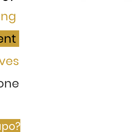
ing
ent
ives
one
upo?