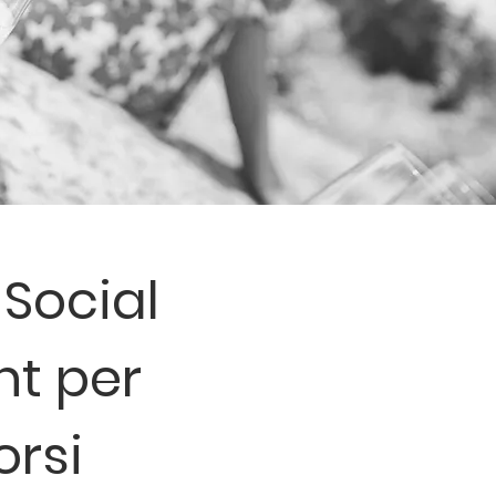
Social
t per
orsi