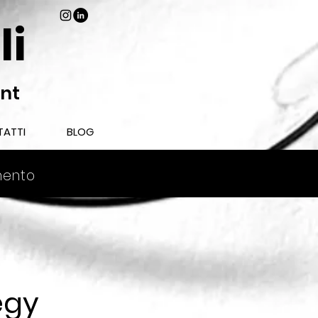
li
ant
ATTI
BLOG
mento
egy