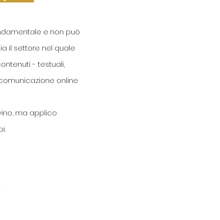
fondamentale e non può
a il settore nel quale
 contenuti
- testuali,
la comunicazione online
vino, ma applico
i.