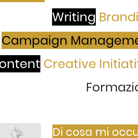
Writing
Brand
Campaign Managem
ontent
Creative Initiat
Formazi
Di cosa mi occ