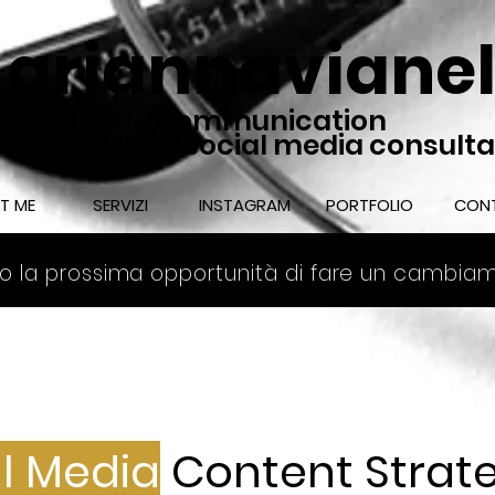
ariannavianel
communication
wine & food social media consult
T ME
SERVIZI
INSTAGRAM
PORTFOLIO
CONT
o la prossima opportunità di fare un cambia
al
Media
Content Strat