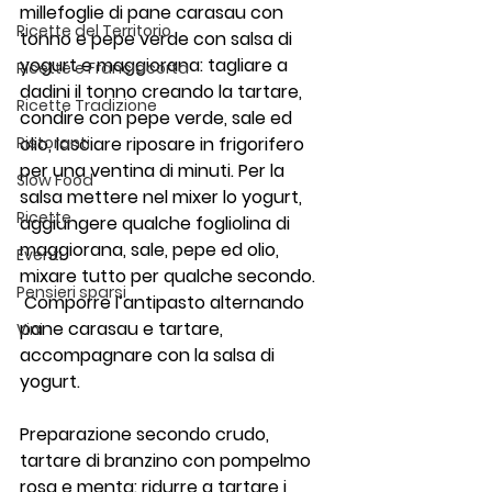
millefoglie di pane carasau con 
Ricette del Territorio
tonno e pepe verde con salsa di 
yogurt e maggiorana: tagliare a 
Ricette e Franciacorta
dadini il tonno creando la tartare, 
Ricette Tradizione
condire con pepe verde, sale ed 
Ristoranti
olio, lasciare riposare in frigorifero 
per una ventina di minuti. Per la 
Slow Food
salsa mettere nel mixer lo yogurt, 
Ricette
aggiungere qualche fogliolina di 
maggiorana, sale, pepe ed olio, 
Eventi
mixare tutto per qualche secondo. 
Pensieri sparsi
 Comporre l’antipasto alternando 
pane carasau e tartare, 
Vini
accompagnare con la salsa di 
yogurt.
Preparazione secondo crudo, 
tartare di branzino con pompelmo 
rosa e menta: ridurre a tartare i 