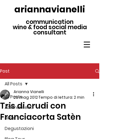
ariannavianelli
communication
wine & food social media
consultant
Post
All Posts
Arianna Vianelli
All Posts
20 mag 2012
Tempo di lettura: 2 min
Tris di crudi con
Abbinamenti
Franciacorta Satèn
Birra
Degustazioni