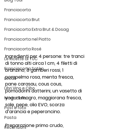
Blog Tour
Franciacorta
Franciacorta Brut
Franciacorta Extra Brut & Dosag
Franciacorta nel Piatto
Franciacorta Rosé
Ingredienti per 4 persone: tre tranci 
Le Ricette di TUC
di tonno alti circa 1 cm, 4 filetti di 
Franciacorta Satèn
branzino, 8 gamberi rossi, 1 
pompelmo rosa, menta fresca, 
Locali
pane carasau, cous cous, 
Libri Vino e Cibo
pomodorini datterini, un vasetto di 
yogurt magro, maggiorana fresca, 
Mortadella
sale, pepe, olio EVO, scorza 
Post e foto
d’arancia e peperoncino. 
Pasta
Preparazione primo crudo, 
Recensioni