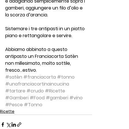
e adagiando semplicemente sopra i 
gamberi, aggiungere un filo d’olio e 
la scorza d’arancia.
Sistemare i tre antipasti in un piatto 
piano e rettangolare e servire.
Abbiamo abbinato a questo 
antipasto un Franciacorta Satèn 
non millesimato, molto sottile, 
fresco…estivo.
#satèn
#franciacorta
#tonno
#unafranciacortinaincucina
#tartare
#crudo
#Ricette
#Gamberi
#Food
#gamberi
#vino
#Pesce
#Tonno
Ricette