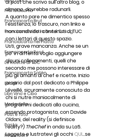
Blog Tour
ai post che scrivo sull’altro blog, o 
almeno, dovrebbe radunarli.
Franciacorta
A quanto pare ne dimentico spesso 
Franciacorta Brut
l’esistenza, lo trascuro, non linko e 
non condivido i contenuti di TUC 
Franciacorta Extra Brut & Dosag
con i lettori di questo spazio.
Franciacorta nel Piatto
Usti, grave mancanza. Anche se un 
Franciacorta Rosé
po’ in differita voglio aggiungere 
alcuni collegamenti, quelli che 
Le Ricette di TUC
secondo me possono interessare di 
Franciacorta Satèn
più gli amanti di chef e ricette. Inizio 
proprio dal post dedicato a Philippe 
Locali
Léveillé, sicuramente conosciuto da 
Libri Vino e Cibo
chi si nutre maniacalmente di 
Mortadella
programmi dedicati alla cucina, 
essendo protagonista, con Davide 
Post e foto
Oldani, del reality (si definisce 
Pasta
reality?) 
TheChef
 in onda su La5.
Leggete e lustratevi gli occhi 
QUI
…se 
Recensioni