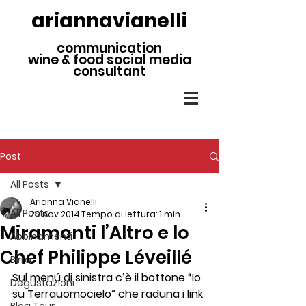
ariannavianelli
communication
wine & food social media
consultant
Post
All Posts
Arianna Vianelli
All Posts
20 nov 2014
Tempo di lettura: 1 min
Miramonti l’Altro e lo
Abbinamenti
Chef Philippe Léveillé
Birra
Sul menú di sinistra c’è il bottone “Io 
Degustazioni
su Terrauomocielo” che raduna i link 