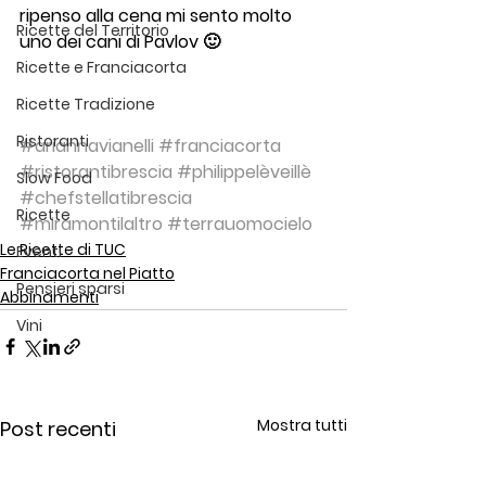
ripenso alla cena mi sento molto 
Ricette del Territorio
uno dei cani di Pavlov 🙂
Ricette e Franciacorta
Ricette Tradizione
Ristoranti
#ariannavianelli
#franciacorta
#ristorantibrescia
#philippelèveillè
Slow Food
#chefstellatibrescia
Ricette
#miramontilaltro
#terrauomocielo
Le Ricette di TUC
Eventi
Franciacorta nel Piatto
Pensieri sparsi
Abbinamenti
Vini
Mostra tutti
Post recenti