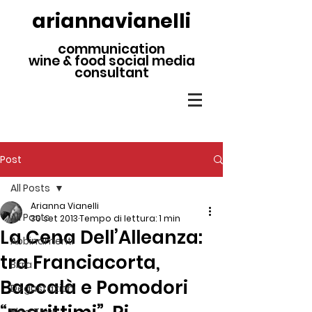
ariannavianelli
communication
wine & food social media
consultant
Post
All Posts
Arianna Vianelli
All Posts
30 set 2013
Tempo di lettura: 1 min
La Cena Dell’Alleanza:
Abbinamenti
tra Franciacorta,
Birra
Baccalà e Pomodori
Degustazioni