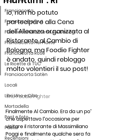
“marittimi”. Ri
Blog Tour
Franciacorta
Io, non ho potuto 
partecipare alla Cena 
Franciacorta Brut
dell’Alleanza organizzata al 
Franciacorta Extra Brut & Dosag
Ristorante al Cambio di 
Franciacorta nel Piatto
Bologna, ma Foodie Fighter 
Franciacorta Rosé
è andato, quindi rebloggo 
Le Ricette di TUC
molto volentieri il suo post!
Franciacorta Satèn
Locali
Libri Vino e Cibo
The Foodie Fighter
Mortadella
Finalmente Al Cambio. Era da un po’ 
Post e foto
che aspettavo l’occasione per 
visitare il ristorante di Massimiliano 
Pasta
Poggi e finalmente qualche sera fa 
Recensioni