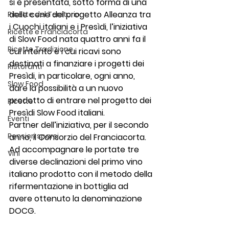
si è presentata, sotto forma di una 
delle cene del progetto Alleanza tra 
Ricette del Territorio
i Cuochi italiani e i Presìdi, l’iniziativa 
Ricette e Franciacorta
di Slow Food nata quattro anni fa il 
Ricette Tradizione
cui intento e i cui ricavi sono 
destinati a finanziare i progetti dei 
Ristoranti
Presìdi, in particolare, ogni anno, 
Slow Food
dare la possibilità a un nuovo 
prodotto di entrare nel progetto dei 
Ricette
Presìdi Slow Food italiani. 
Eventi
Partner dell’iniziativa, per il secondo 
Pensieri sparsi
anno, il Consorzio del Franciacorta. 
Ad accompagnare le portate tre 
Vini
diverse declinazioni del primo vino 
italiano prodotto con il metodo della 
rifermentazione in bottiglia ad 
avere ottenuto la denominazione 
DOCG.