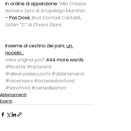
In ordine di apparizione: 
Villa Crespia 
Numero Zero di Arcipelago Muratori
– Pas Dosè, 
Brut Contadi Castaldi
, 
Satèn “C” di Chiara Ziliani
. 
Insieme al cestino dei pani, 
un 
ricciolo…
View original post
 444 more words
#Ricette
#ristoranti
#alleanzadeicuochi
#abbinamenti
#recensioni
#osterieslowfood
#slowfood
#cenealleanza
Abbinamenti
Eventi