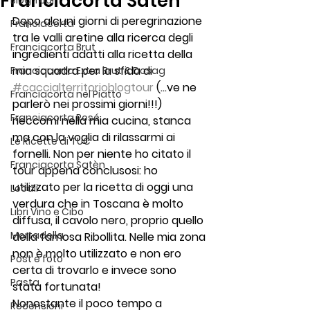
Franciacorta Satèn
Blog Tour
Dopo alcuni giorni di peregrinazione 
Franciacorta
tra le valli aretine alla ricerca degli 
Franciacorta Brut
ingredienti adatti alla ricetta della 
mia squadra per la sfida di 
Franciacorta Extra Brut & Dosag
#caccialterritorioblogtour
 (…ve ne 
Franciacorta nel Piatto
parlerò nei prossimi giorni!!!) 
Franciacorta Rosé
rieccomi nella mia cucina, stanca 
ma con la voglia di rilassarmi ai 
Le Ricette di TUC
fornelli. Non per niente ho citato il 
Franciacorta Satèn
tour appena conclusosi: ho 
utilizzato per la ricetta di oggi una 
Locali
verdura che in Toscana è molto 
Libri Vino e Cibo
diffusa, il cavolo nero, proprio quello 
Mortadella
della famosa Ribollita. Nelle mia zona 
non è molto utilizzato e non ero 
Post e foto
certa di trovarlo e invece sono 
Pasta
stata fortunata!
Nonostante il poco tempo a 
Recensioni