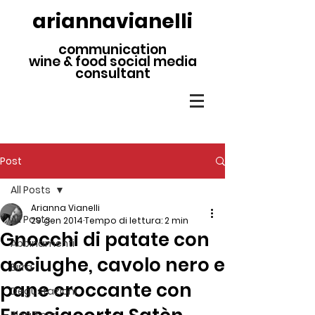
ariannavianelli
communication
wine & food social media
consultant
Post
All Posts
Arianna Vianelli
All Posts
29 gen 2014
Tempo di lettura: 2 min
Gnocchi di patate con
Abbinamenti
acciughe, cavolo nero e
Birra
pane croccante con
Degustazioni