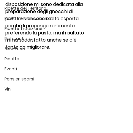
disposizione mi sono dedicata alla 
Ricette del Territorio
preparazione degli gnocchi di 
patate. Non sono molto esperta 
Ricette e Franciacorta
perché li propongo raramente 
Ricette Tradizione
preferendo la pasta, ma il risultato 
Ristoranti
mi ha soddisfatto anche se c’è 
tanto da migliorare.
Slow Food
Ricette
Eventi
Pensieri sparsi
Vini