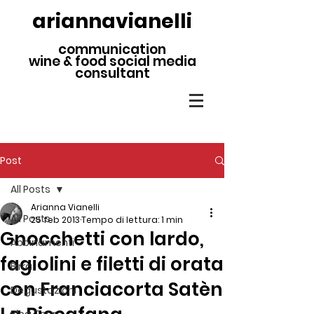
ariannavianelli
communication
wine & food social media
consultant
Post
All Posts
Arianna Vianelli
All Posts
25 feb 2013
Tempo di lettura: 1 min
Gnocchetti con lardo,
Abbinamenti
fagiolini e filetti di orata
Birra
con Franciacorta Satèn
Degustazioni