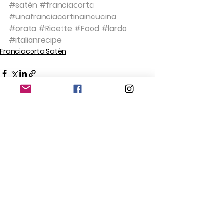
#satèn
#franciacorta
#unafranciacortinaincucina
#orata
#Ricette
#Food
#lardo
#italianrecipe
Franciacorta Satèn
Mostra tutti
Post recenti