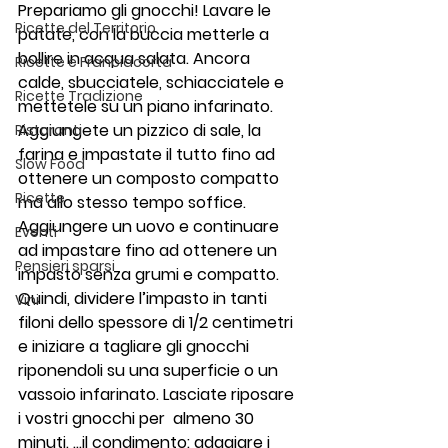
Prepariamo gli gnocchi! Lavare le 
Ricette del Territorio
patate, con la buccia metterle a 
bollire in acqua salata. Ancora 
Ricette e Franciacorta
calde, sbucciatele, schiacciatele e 
Ricette Tradizione
mettetele su un piano infarinato. 
Aggiungete un pizzico di sale, la 
Ristoranti
farina e impastate il tutto fino ad 
Slow Food
ottenere un composto compatto 
Ricette
ma allo stesso tempo soffice. 
Aggiungere un uovo
e continuare 
Eventi
ad impastare fino ad ottenere un 
Pensieri sparsi
impasto senza grumi e compatto. 
Quindi, dividere l’impasto in tanti 
Vini
filoni dello spessore di 1/2
centimetri 
e iniziare a tagliare gli gnocchi 
riponendoli su una superficie o un 
vassoio infarinato. Lasciate riposare 
i vostri gnocchi per  almeno 30
minuti. …il condimento: adagiare i 