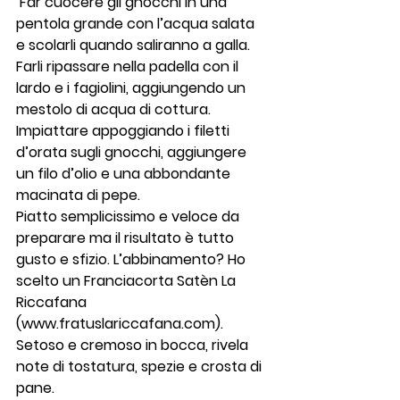
 Far cuocere gli gnocchi in una 
pentola grande con l’acqua salata 
e scolarli quando saliranno a galla. 
Farli ripassare nella padella con il 
lardo e i fagiolini, aggiungendo un 
mestolo di acqua di cottura. 
Impiattare appoggiando i filetti 
d’orata sugli gnocchi, aggiungere 
un filo d’olio e una abbondante 
macinata di pepe.
Piatto semplicissimo e veloce da 
preparare ma il risultato è tutto 
gusto e sfizio. L’abbinamento? Ho 
scelto un Franciacorta Satèn La 
Riccafana 
(www.fratuslariccafana.com). 
Setoso e cremoso in bocca, rivela 
note di tostatura, spezie e crosta di 
pane.