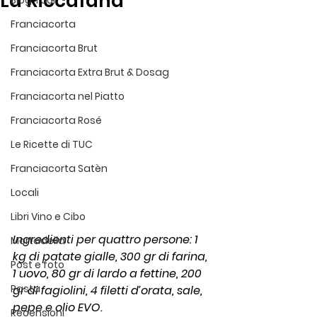
La Riccafana
Blog Tour
Franciacorta
Franciacorta Brut
Franciacorta Extra Brut & Dosag
Franciacorta nel Piatto
Franciacorta Rosé
Le Ricette di TUC
Franciacorta Satèn
Locali
Libri Vino e Cibo
Ingredienti per quattro persone: 1 
Mortadella
kg di patate gialle, 300 gr di farina, 
Post e foto
1 uovo, 80 gr di lardo a fettine, 200 
Pasta
gr di fagiolini, 4 filetti d’orata, sale, 
pepe e olio EVO.
Recensioni