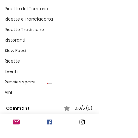
Ricette del Territorio
Ricette e Franciacorta
Ricette Tradizione
Ristoranti
Slow Food
Ricette
Eventi
Pensieri sparsi
Vini
Commenti
0.0/5 (0)
Commenta e valuta...
Sublime, ricette in
Troccoli noci e