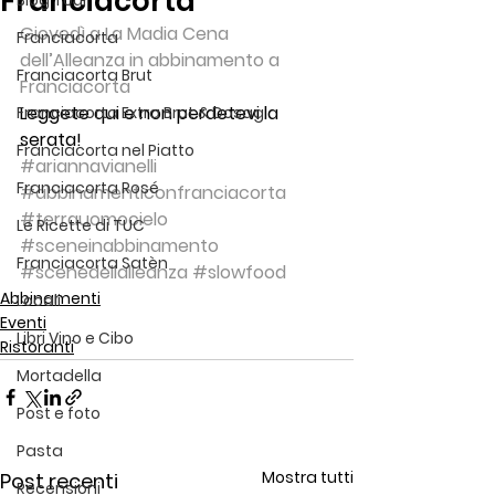
Franciacorta
Blog Tour
Giovedì a La Madia Cena 
Franciacorta
dell’Alleanza in abbinamento a 
Franciacorta Brut
Franciacorta
Leggete qui e non perdetevi la 
Franciacorta Extra Brut & Dosag
serata!
Franciacorta nel Piatto
#ariannavianelli
Franciacorta Rosé
#abbinamenticonfranciacorta
#terrauomocielo
Le Ricette di TUC
#sceneinabbinamento
Franciacorta Satèn
#scenedellalleanza
#slowfood
Abbinamenti
Locali
Eventi
Libri Vino e Cibo
Ristoranti
Mortadella
Post e foto
Pasta
Mostra tutti
Post recenti
Recensioni