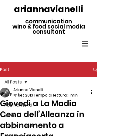
ariannavianelli
communication
wine & food social media
consultant
Post
All Posts
Arianna Vianelli
All Posts
17 set 2013
Tempo di lettura: 1 min
Giovedì a La Madia
Abbinamenti
Cena dell’Alleanza in
Birra
abbinamento a
Degustazioni