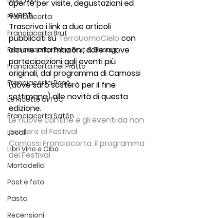
Blog Tour
aperte per visite, degustazioni ed 
eventi.
Franciacorta
Trascrivo i link a due articoli 
Franciacorta Brut
pubblicati su 
TerraUomoCielo
 con 
alcune informazioni, dalle nuove 
Franciacorta Extra Brut & Dosag
partecipazioni agli eventi più 
Franciacorta nel Piatto
originali, dal programma di Camossi 
Franciacorta Rosé
(dove sarò sosterò per il fine 
settimana) alle novità di questa 
Le Ricette di TUC
edizione.
Franciacorta Satèn
Le nuove cantine e gli eventi da non 
perdere al Festival 
Locali
Camossi Franciacorta, il programma 
Libri Vino e Cibo
del Festival
Mortadella
Post e foto
Pasta
Recensioni