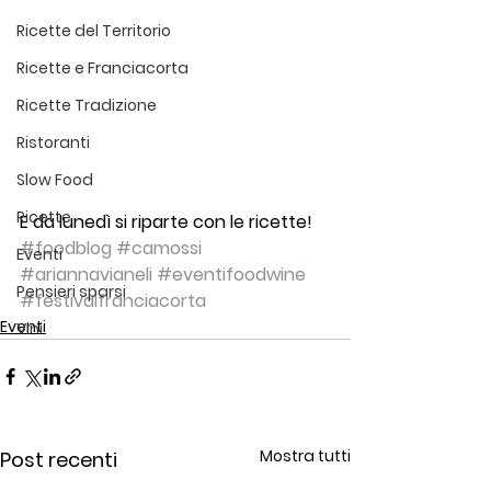
Ricette del Territorio
Ricette e Franciacorta
Ricette Tradizione
Ristoranti
Slow Food
Ricette
E da lunedì si riparte con le ricette!
#foodblog
#camossi
Eventi
#ariannavianeli
#eventifoodwine
Pensieri sparsi
#festivalfranciacorta
Eventi
Vini
Mostra tutti
Post recenti