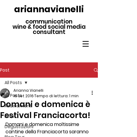
ariannavianelli
communication
wine & food social media
consultant
Post
All Posts
Arianna Vianelli
All Posts
16 set 2016
Tempo di lettura: 1 min
Domani e domenica è
Abbinamenti
Festival Franciacorta!
Birra
Domani e domenica moltissime 
Degustazioni
cantine della Franciacorta saranno 