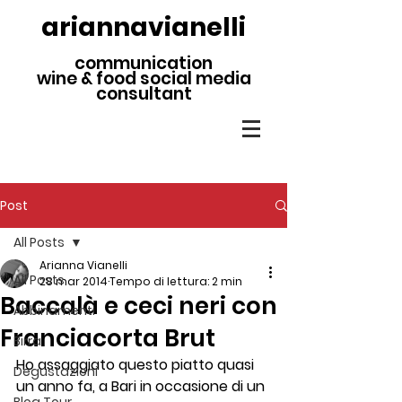
ariannavianelli
communication
wine & food social media
consultant
Post
All Posts
Arianna Vianelli
All Posts
28 mar 2014
Tempo di lettura: 2 min
Baccalà e ceci neri con
Abbinamenti
Franciacorta Brut
Birra
Ho assaggiato questo piatto quasi 
Degustazioni
un anno fa, a Bari in occasione di un 