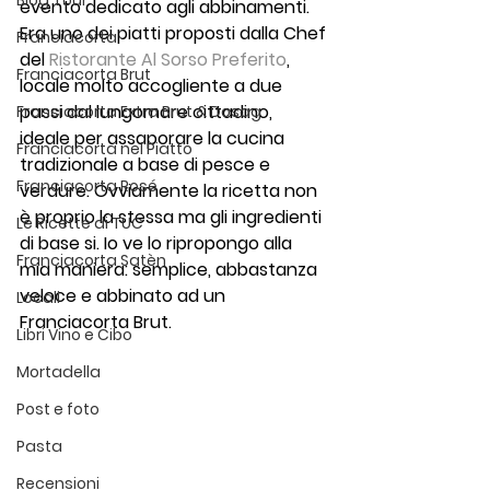
Blog Tour
evento dedicato agli abbinamenti. 
Era uno dei piatti proposti dalla Chef 
Franciacorta
del 
Ristorante Al Sorso Preferito
, 
Franciacorta Brut
locale molto accogliente a due 
passi dal lungomare cittadino, 
Franciacorta Extra Brut & Dosag
ideale per assaporare la cucina 
Franciacorta nel Piatto
tradizionale a base di pesce e 
Franciacorta Rosé
verdure. Ovviamente la ricetta non 
è proprio la stessa ma gli ingredienti 
Le Ricette di TUC
di base si. Io ve lo ripropongo alla 
Franciacorta Satèn
mia maniera: semplice, abbastanza 
veloce e abbinato ad un 
Locali
Franciacorta Brut.
Libri Vino e Cibo
Mortadella
Post e foto
Pasta
Recensioni