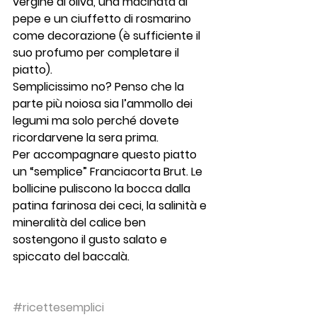
vergine di oliva, una macinata di 
pepe e un ciuffetto di rosmarino 
come decorazione (è sufficiente il 
suo profumo per completare il 
piatto).
Semplicissimo no? Penso che la 
parte più noiosa sia l’ammollo dei 
legumi ma solo perché dovete 
ricordarvene la sera prima.
Per accompagnare questo piatto 
un “semplice” 
Franciacorta Brut
. Le 
bollicine puliscono la bocca dalla 
patina farinosa dei ceci, la salinità e 
mineralità del calice ben 
sostengono il gusto salato e 
spiccato del baccalà.
#ricettesemplici