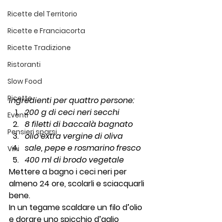
Ricette del Territorio
Ricette e Franciacorta
Ricette Tradizione
Ristoranti
Slow Food
Ricette
Ingredienti per quattro persone: 
200 g di ceci neri secchi
Eventi
8 filetti di baccalà bagnato
Pensieri sparsi
olio extra vergine di oliva
sale, pepe e rosmarino fresco
Vini
400 ml di brodo vegetale
Mettere a bagno i ceci neri per 
almeno 24 ore, scolarli e sciacquarli 
bene.
In un tegame scaldare un filo d’olio 
e dorare uno spicchio d’aglio 