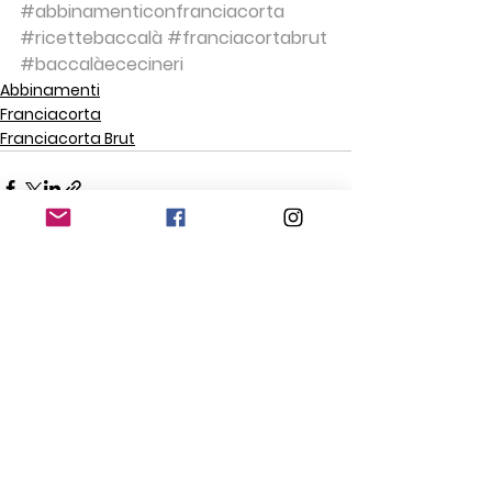
#abbinamenticonfranciacorta
#ricettebaccalà
#franciacortabrut
#baccalàececineri
Abbinamenti
Franciacorta
Franciacorta Brut
Mostra tutti
Post recenti