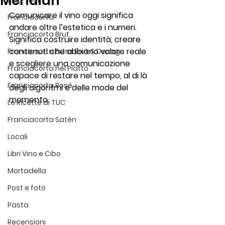
Meridian
Blog Tour
Comunicare il vino oggi significa 
Franciacorta
andare oltre l’estetica e i numeri. 
Franciacorta Brut
Significa costruire identità, creare 
contenuti che abbiano valore reale 
Franciacorta Extra Brut & Dosag
e scegliere una comunicazione 
Franciacorta nel Piatto
capace di restare nel tempo, al di là 
Franciacorta Rosé
degli algoritmi e delle mode del 
momento.
Le Ricette di TUC
Franciacorta Satèn
Locali
Libri Vino e Cibo
Mortadella
Post e foto
Pasta
Recensioni