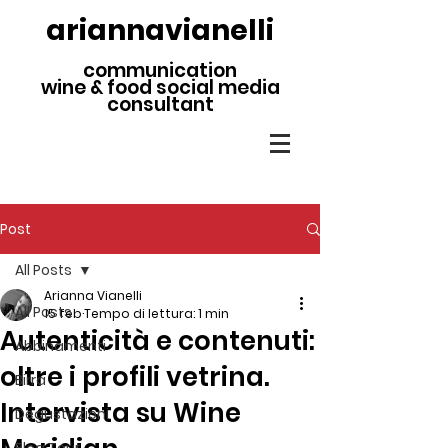
ariannavianelli
communication
wine & food social media
consultant
Post
All Posts
Arianna Vianelli
All Posts
15 feb
Tempo di lettura: 1 min
Autenticità e contenuti:
Abbinamenti
oltre i profili vetrina.
Birra
Intervista su Wine
Degustazioni