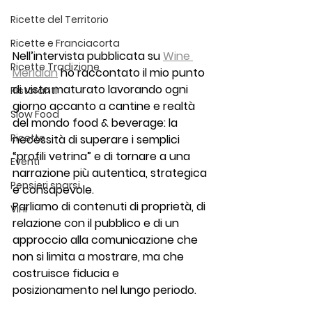
Ricette del Territorio
Ricette e Franciacorta
Nell’intervista pubblicata su 
Wine 
Ricette Tradizione
Meridian
 ho raccontato il mio punto 
di vista maturato lavorando ogni 
Ristoranti
giorno accanto a cantine e realtà 
Slow Food
del mondo food & beverage: la 
Ricette
necessità di superare i semplici 
“profili vetrina” e di tornare a una 
Eventi
narrazione più autentica, strategica 
Pensieri sparsi
e consapevole.
Parliamo di contenuti di proprietà, di 
Vini
relazione con il pubblico e di un 
approccio alla comunicazione che 
non si limita a mostrare, ma che 
costruisce fiducia e 
posizionamento nel lungo periodo.