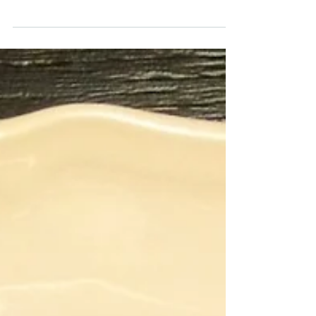
Musciska, crema di
fave e porri con
Franciacorta Rosé
O non scrivo per niente o scrivo troppo!
L’ho ammesso ieri che stavo facendo
tutto in extremis e quindi per rispettare i
termini ecco...