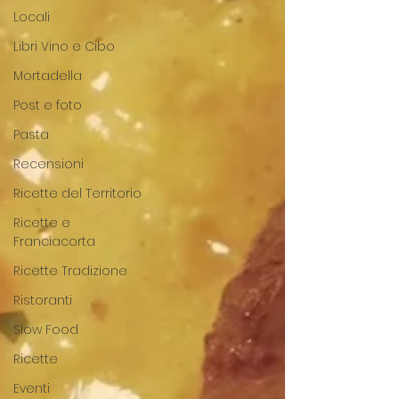
Locali
Libri Vino e Cibo
Mortadella
Post e foto
Pasta
Recensioni
Ricette del Territorio
Ricette e
Franciacorta
Ricette Tradizione
Ristoranti
Slow Food
Ricette
Eventi