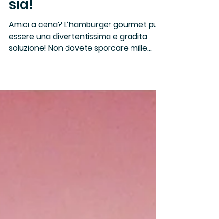
Arianna Vianelli
8 giu 2015
Tempo di lettura: 2 min
Hamburger “podolico”
sia!
Amici a cena? L’hamburger gourmet può
essere una divertentissima e gradita
soluzione! Non dovete sporcare mille
pentole e padelle, non...