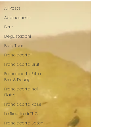
All Posts
Abbinamenti
Birra
Degustazioni
Blog Tour
Franciacorta
Franciacorta Brut
Franciacorta Extra
Brut & Dosag
Franciacorta nel
Piatto
Franciacorta Rosé
Le Ricette di TUC
Franciacorta Satèn