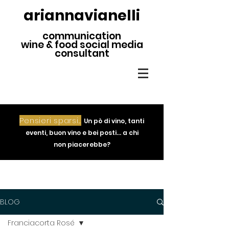
ariannavianelli
communication
wine & food social media
consultant
Pensieri sparsi...
Un pò di vino, tanti
eventi, buon vino e bei posti... a chi
non piacerebbe?
BLOG
Franciacorta Rosé